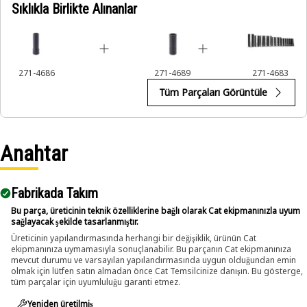
Sıklıkla Birlikte Alınanlar
loosen fasteners in tight and recessed spaces, employed
during repairs and assembly tasks in the equipment.
271-4686
271-4689
271-4683
Tüm Parçaları Görüntüle
Anahtar
Fabrikada Takım
Bu parça, üreticinin teknik özelliklerine bağlı olarak Cat ekipmanınızla uyum
sağlayacak şekilde tasarlanmıştır.
Üreticinin yapılandırmasında herhangi bir değişiklik, ürünün Cat
ekipmanınıza uymamasıyla sonuçlanabilir. Bu parçanın Cat ekipmanınıza
mevcut durumu ve varsayılan yapılandırmasında uygun olduğundan emin
olmak için lütfen satın almadan önce Cat Temsilcinize danışın. Bu gösterge,
tüm parçalar için uyumluluğu garanti etmez.
Yeniden üretilmiş