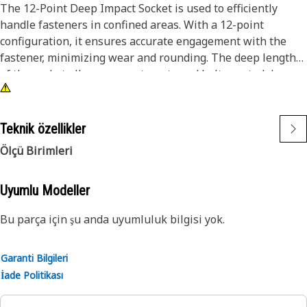
The 12-Point Deep Impact Socket is used to efficiently
handle fasteners in confined areas. With a 12-point
configuration, it ensures accurate engagement with the
fastener, minimizing wear and rounding. The deep length
of the socket allows access to nuts and bolts seated deep
within assemblies, offering extended reach. Its build is
optimized for durability and longevity, reducing the risk of
tool failure during intense use.
Teknik özellikler
Ölçü Birimleri
Attributes:
• Suitable for use with 10-millimeter size.
• 3/8 inch square drive interface for secure tool attachment.
Uyumlu Modeller
• Provides secure grip on fasteners for efficient torque
Bu parça için şu anda uyumluluk bilgisi yok.
transfer.
• Deep length build allows access to fasteners in deep or
recessed areas.
Garanti Bilgileri
İade Politikası
Applications:
The 12-point Deep Impact Socket is used to secure and