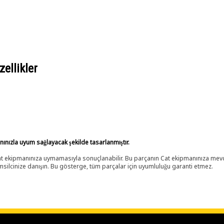
ellikler
anınızla uyum sağlayacak şekilde tasarlanmıştır.
 Cat ekipmanınıza uymamasıyla sonuçlanabilir. Bu parçanın Cat ekipmanınıza m
ilcinize danışın. Bu gösterge, tüm parçalar için uyumluluğu garanti etmez.