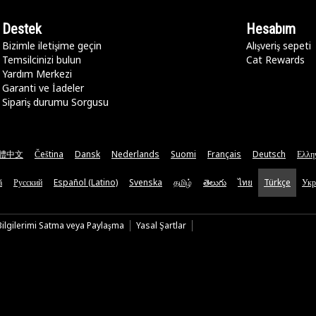
Destek
Hesabım
Bizimle iletişime geçin
Alışveriş sepeti
Temsilcinizi bulun
Cat Rewards
Yardım Merkezi
Garanti ve İadeler
Sipariş durumu Sorgusu
體中文
Čeština
Dansk
Nederlands
Suomi
Français
Deutsch
Ελλη
ă
Русский
Español (Latino)
Svenska
தமிழ்
తెలుగు
ไทย
Türkçe
Укр
 Bilgilerimi Satma veya Paylaşma
Yasal Şartlar