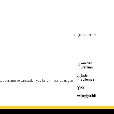
Ölçü Birimleri
Yeniden
üretilmiş
İade
edilemez
evcut durumu ve varsayılan yapılandırmasında uygun
Kit
Değiştirildi