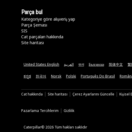
Parça bul
Kategoriye göre alışveriş yap
Parça Şeması
SIS
Cat parçaları hakkında
Site haritası
United States English
العربية
বাংলা
Български
简体中文
繁
ಕನ್ನಡ
한국어
Norsk
Polski
Português Do Brasil
Român
Cat hakkında
Site haritası
Çerez Ayarlarını Güncelle
Kişisel
Pazarlama Tercihlerim
Gizlilik
Caterpillar© 2026 Tüm hakları saklıdır