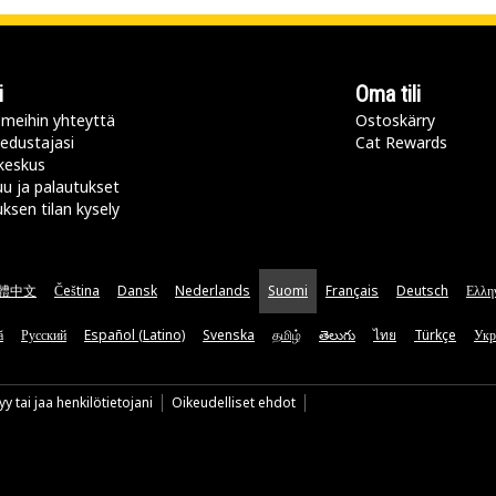
i
Oma tili
meihin yhteyttä
Ostoskärry
 edustajasi
Cat Rewards
keskus
u ja palautukset
uksen tilan kysely
體中文
Čeština
Dansk
Nederlands
Suomi
Français
Deutsch
Ελλη
ă
Русский
Español (Latino)
Svenska
தமிழ்
తెలుగు
ไทย
Türkçe
Укр
y tai jaa henkilötietojani
Oikeudelliset ehdot