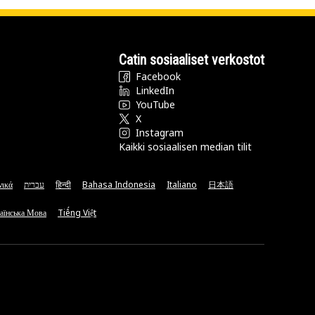
Catin sosiaaliset verkostot
Facebook
LinkedIn
YouTube
X
Instagram
Kaikki sosiaalisen median tilit
νικά
עברית
हिन्दी
Bahasa Indonesia
Italiano
日本語
аїнська Мова
Tiếng Việt