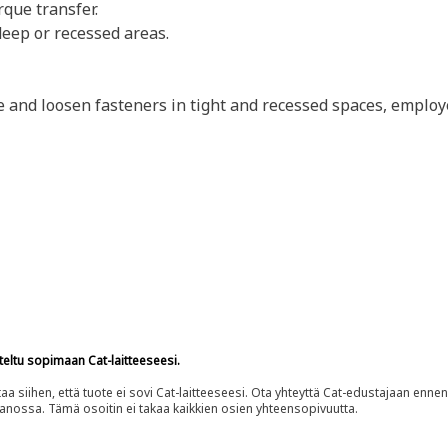
rque transfer.
deep or recessed areas.
e and loosen fasteners in tight and recessed spaces, employ
teltu sopimaan Cat-laitteeseesi.
siihen, että tuote ei sovi Cat-laitteeseesi. Ota yhteyttä Cat-edustajaan enne
panossa. Tämä osoitin ei takaa kaikkien osien yhteensopivuutta.