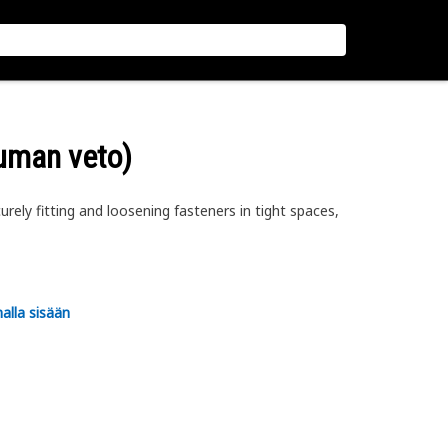
uuman veto)
ely fitting and loosening fasteners in tight spaces,
alla sisään