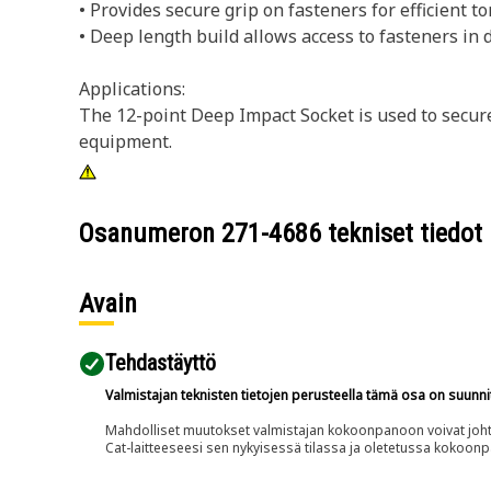
• Provides secure grip on fasteners for efficient to
• Deep length build allows access to fasteners in 
Applications:
The 12-point Deep Impact Socket is used to secur
equipment.
Osanumeron
271-4686
tekniset tiedot
Avain
Tehdastäyttö
Valmistajan teknisten tietojen perusteella tämä osa on suunni
Mahdolliset muutokset valmistajan kokoonpanoon voivat johtaa 
Cat-laitteeseesi sen nykyisessä tilassa ja oletetussa kokoon