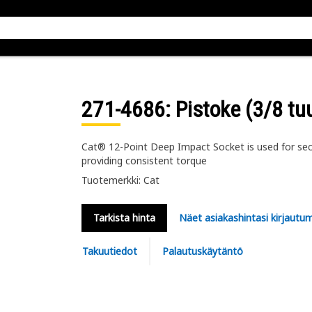
271-4686
: Pistoke (3/8 t
Cat® 12-Point Deep Impact Socket is used for secur
providing consistent torque
Tuotemerkki: Cat
Tarkista hinta
Näet asiakashintasi kirjautum
Takuutiedot
Palautuskäytäntö