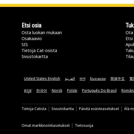
Etsi osia
Tuk
Osta luokan mukaan
Ota 
Osakaavio
Etsi
SIS
Apu
Tietoja Cat-osista
Taku
Sivustokartta
Tila
United States English
العربية
বাংলা
Български
简体中文
繁
ಕನ್ನಡ
한국어
Norsk
Polski
Português Do Brasil
Român
Tietoja Catista
Sivustokartta
Päivitä evästeasetukset
Älä my
Omat markkinointiasetukset
Tietosuoja