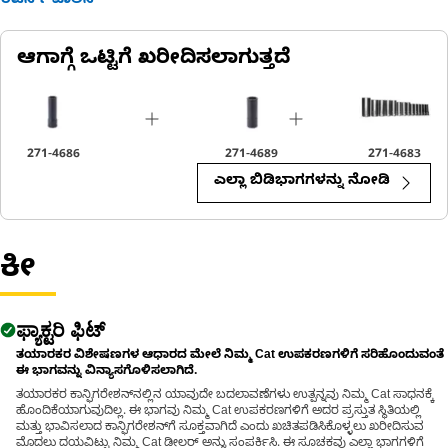
ರಿಟರ್ನ್ ಪಾಲಿಸಿ
The 12-point Deep Impact Socket is used to secure and
loosen fasteners in tight and recessed spaces, employed
ಆಗಾಗ್ಗೆ ಒಟ್ಟಿಗೆ ಖರೀದಿಸಲಾಗುತ್ತದೆ
during repairs and assembly tasks in the equipment.
271-4686
271-4689
271-4683
ಎಲ್ಲಾ ಬಿಡಿಭಾಗಗಳನ್ನು ನೋಡಿ
ಕೀ
ಫ್ಯಾಕ್ಟರಿ ಫಿಟ್
ತಯಾರಕರ ವಿಶೇಷಣಗಳ ಆಧಾರದ ಮೇಲೆ ನಿಮ್ಮ Cat ಉಪಕರಣಗಳಿಗೆ ಸರಿಹೊಂದುವಂತೆ
ಈ ಭಾಗವನ್ನು ವಿನ್ಯಾಸಗೊಳಿಸಲಾಗಿದೆ.
ತಯಾರಕರ ಕಾನ್ಫಿಗರೇಶನ್‌ನಲ್ಲಿನ ಯಾವುದೇ ಬದಲಾವಣೆಗಳು ಉತ್ಪನ್ನವು ನಿಮ್ಮ Cat ಸಾಧನಕ್ಕೆ
ಹೊಂದಿಕೆಯಾಗುವುದಿಲ್ಲ. ಈ ಭಾಗವು ನಿಮ್ಮ Cat ಉಪಕರಣಗಳಿಗೆ ಅದರ ಪ್ರಸ್ತುತ ಸ್ಥಿತಿಯಲ್ಲಿ
ಮತ್ತು ಭಾವಿಸಲಾದ ಕಾನ್ಫಿಗರೇಶನ್‌ಗೆ ಸೂಕ್ತವಾಗಿದೆ ಎಂದು ಖಚಿತಪಡಿಸಿಕೊಳ್ಳಲು ಖರೀದಿಸುವ
ಮೊದಲು ದಯವಿಟ್ಟು ನಿಮ್ಮ Cat ಡೀಲರ್ ಅನ್ನು ಸಂಪರ್ಕಿಸಿ. ಈ ಸೂಚಕವು ಎಲ್ಲಾ ಭಾಗಗಳಿಗೆ