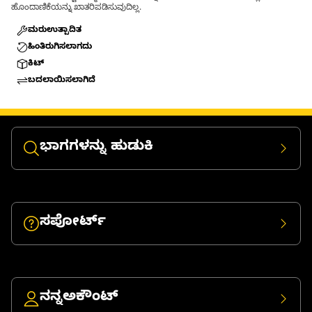
ಹೊಂದಾಣಿಕೆಯನ್ನು ಖಾತರಿಪಡಿಸುವುದಿಲ್ಲ.
ಮರುಉತ್ಪಾದಿತ
ಹಿಂತಿರುಗಿಸಲಾಗದು
ಕಿಟ್
ಬದಲಾಯಿಸಲಾಗಿದೆ
ಭಾಗಗಳನ್ನು ಹುಡುಕಿ
ಸಪೋರ್ಟ್
ನನ್ನಅಕೌಂಟ್