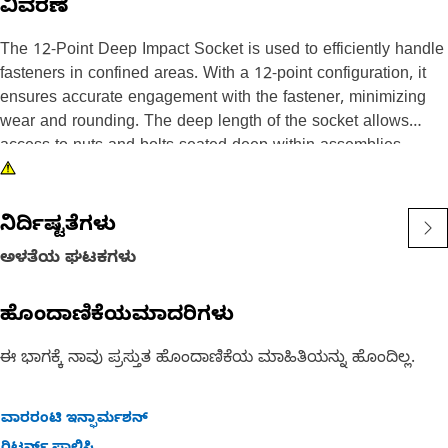
ವಿವರಣೆ
The 12-Point Deep Impact Socket is used to efficiently handle
fasteners in confined areas. With a 12-point configuration, it
ensures accurate engagement with the fastener, minimizing
wear and rounding. The deep length of the socket allows
access to nuts and bolts seated deep within assemblies,
offering extended reach. Its build is optimized for durability
and longevity, reducing the risk of tool failure during intense
use.
ನಿರ್ದಿಷ್ಟತೆಗಳು
ಅಳತೆಯ ಘಟಕಗಳು
Attributes:
• Suitable for use with 10-millimeter size.
ಹೊಂದಾಣಿಕೆಯಮಾದರಿಗಳು
• 3/8 inch square drive interface for secure tool attachment.
• Provides secure grip on fasteners for efficient torque transfer.
ಈ ಭಾಗಕ್ಕೆ ನಾವು ಪ್ರಸ್ತುತ ಹೊಂದಾಣಿಕೆಯ ಮಾಹಿತಿಯನ್ನು ಹೊಂದಿಲ್ಲ.
• Deep length build allows access to fasteners in deep or
recessed areas.
ವಾರರಂಟಿ ಇನ್ಫಾರ್ಮಶನ್
Applications: