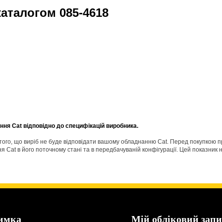
 каталогом
085-4618
ня Cat відповідно до специфікацій виробника.
о того, що виріб не буде відповідати вашому обладнанню Cat. Перед покупкою 
Cat в його поточному стані та в передбачуваній конфігурації. Цей показник н
имка
Мій обліковий запи