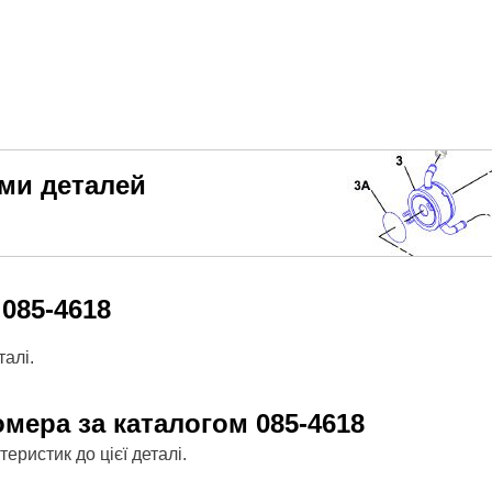
еми деталей
м
085-4618
алі.
омера за каталогом
085-4618
ристик до цієї деталі.