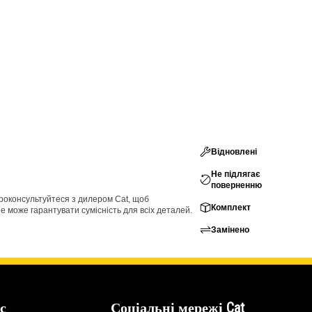
Відновлені
Не підлягає
поверненню
проконсультуйтеся з дилером Cat, щоб
Комплект
е може гарантувати сумісність для всіх деталей.
Замінено
с
Соціальні мережі Cat