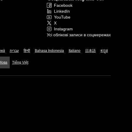
Facebook
LinkedIn
YouTube
X
Instagram
Усі облікові записи в соцмережах
ικά
עברית
हिन्दी
Bahasa Indonesia
Italiano
日本語
ಕನ್ನಡ
 Мова
Tiếng Việt