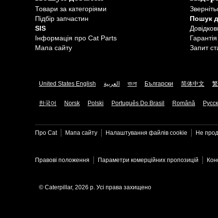
Товари за категоріями
Зверніть
Підбір запчастин
Пошук 
SIS
Довідков
Інформація про Cat Parts
Гарантія
Мапа сайту
Запит ст
United States English
العربية
বাংলা
Български
简体中文
繁
한국어
Norsk
Polski
Português Do Brasil
Română
Русс
Про Cat
Мапа сайту
Налаштування файлів​ cookie
Не прод
Правові положення
Параметри комерційних пропозицій
Кон
© Caterpillar, 2026 р. Усі права захищено