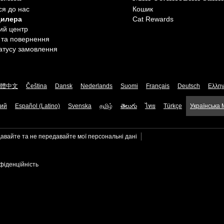
ся до нас
Кошик
дилера
Cat Rewards
ий центр
 та повернення
атусу замовлення
體中文
Čeština
Dansk
Nederlands
Suomi
Français
Deutsch
Ελλην
кий
Español (Latino)
Svenska
தமிழ்
తెలుగు
ไทย
Türkçe
Українська
авайте та не передавайте мої персональні дані
фіденційність