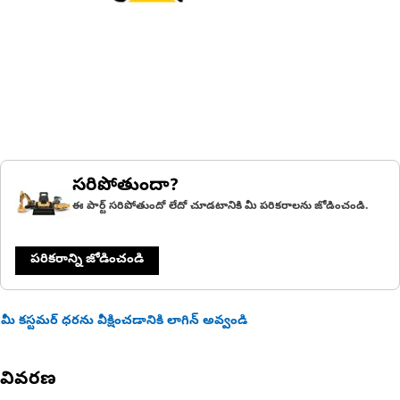
సరిపోతుందా?
ఈ పార్ట్ సరిపోతుందో లేదో చూడటానికి మీ పరికరాలను జోడించండి.
పరికరాన్ని జోడించండి
మీ కస్టమర్ ధరను వీక్షించడానికి లాగిన్ అవ్వండి
వివరణ