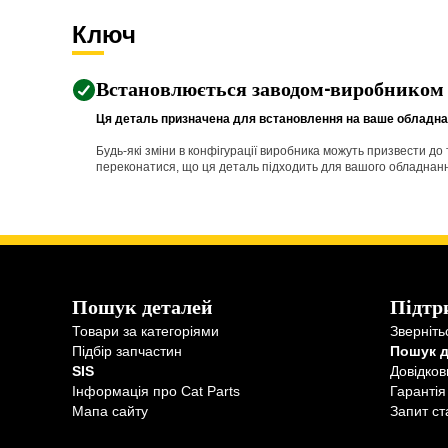
Ключ
Встановлюється заводом-виробником
Ця деталь призначена для встановлення на ваше обладнан
Будь-які зміни в конфігурації виробника можуть призвести д
переконатися, що ця деталь підходить для вашого обладнання 
Пошук деталей
Підтр
Товари за категоріями
Зверніть
Підбір запчастин
Пошук 
SIS
Довідков
Інформація про Cat Parts
Гарантія
Мапа сайту
Запит ст