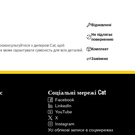
Відновлені
Не підлягає
поверненню
проконсультуйтеся з дилером Cat, щоб
Комплект
е може гарантувати сумісність для всіх деталей.
Замінено
с
Соціальні мережі Cat
Facebook
LinkedIn
YouTube
X
Instagram
Усі облікові записи в соцмережах