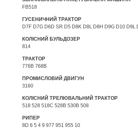
FB518
ГУСЕНИЧНИЙ ТРАКТОР
D7F D7G D6D SR D5 D8K D8L D8H D9G D10 D9L
КОЛІСНИЙ БУЛЬДОЗЕР
814
ТРАКТОР
776B 768B
ПРОМИСЛОВИЙ ДВИГУН
3160
КОЛІСНИЙ ТРЕЛЮВАЛЬНИЙ ТРАКТОР
518 528 518C 528B 530B 508
РИПЕР
8D 6 5 4 9 977 951 955 10