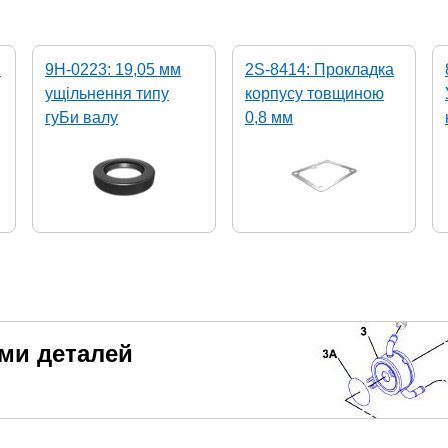
м
9H-0223: 19,05 мм
2S-8414: Прокладка
ущільнення типу
корпусу товщиною
гуБи валу
0,8 мм
еми деталей