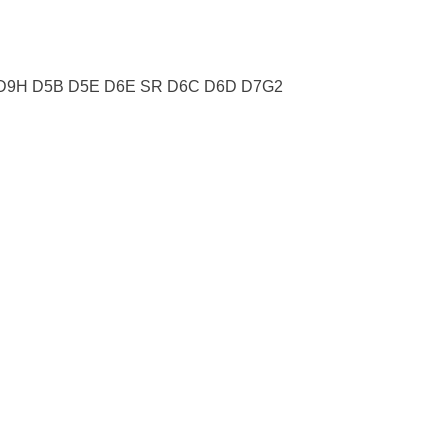
 D9H D5B D5E D6E SR D6C D6D D7G2