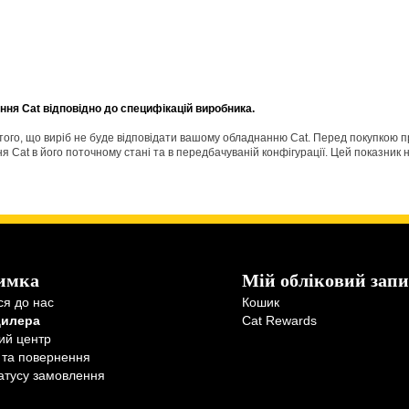
ня Cat відповідно до специфікацій виробника.
о того, що виріб не буде відповідати вашому обладнанню Cat. Перед покупкою 
Cat в його поточному стані та в передбачуваній конфігурації. Цей показник н
имка
Мій обліковий запи
ся до нас
Кошик
дилера
Cat Rewards
ий центр
 та повернення
атусу замовлення