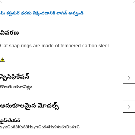
మీ కస్టమర్ ధరను వీక్షించడానికి లాగిన్ అవ్వండి
వివరణ
Cat snap rings are made of tempered carbon steel
స్పెసిఫికేషన్
కొలత యూనిట్లు
అనుకూలమైన మోడల్స్
పైప్‌లేయర్
572G
583K
583H
571G
594H
594
561D
561C