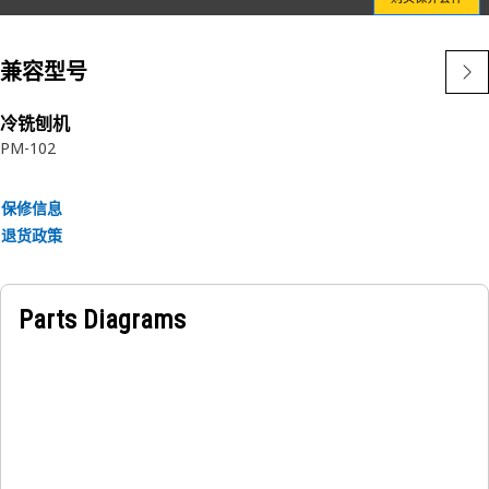
选择 Cat 原装滤清器是一项明智的业务决策，让您每一天都从
兼容型号
中受益。
特性：
冷铣刨机
PM-102
• 螺旋粗纱和造粒确保褶皱稳定性，提高颗粒物拦阻效果
• 适当硫化的过滤介质确保持久使用、性能稳定
• 单件式铝底板
保修信息
• 单件式聚氨酯塑料端盖消除泄漏问题
退货政策
Parts Diagrams