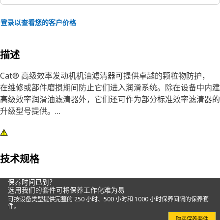
登录以查看您的客户价格
描述
Cat® 高级效率发动机机油滤清器可提供卓越的颗粒物防护，
在维修或部件磨损期间防止它们进入润滑系统。除在设备中内建
高级效率润滑油滤清器外，它们还可作为部分标准效率滤清器的
升级型号提供。
尽管所有发动机机油滤清器都可以除去一些磨蚀性颗粒，但很多
精品滤芯在捕获和阻拦对润滑系统部件损害最大的颗粒物时不够
高效。Cat 发动机机油冷却器在我们的自有工厂内制造，采用坚
技术规格
固的单件式设计和非金属中心管，可以最大限度提高清洁度，降
低潜在泄漏风险。
保养时间已到？
选用我们的套件可将保养工作化难为易
可按设备类型提供完整的 250 小时、500 小时和 1000 小时保养间隔的保养套
我们的滤清器滤芯不仅可以提高性能，还可以保护关键部件，最
件。
终延长使用寿命和增加转售价值。
购买保养套件