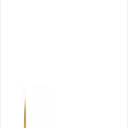
• Jednoelementowa podstawa z aluminium
Jednoelementowe zatyczki z formowanego poliuretanu,
zapobiegające nieszczelności