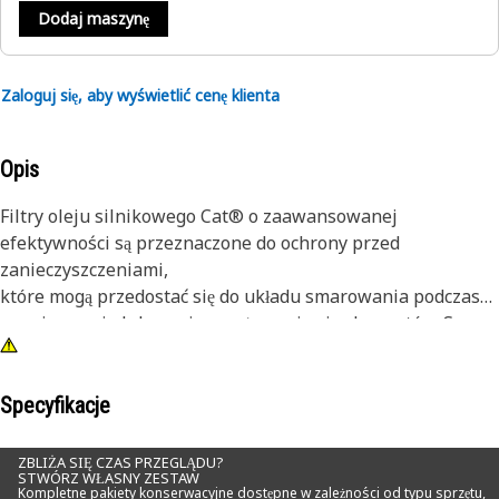
Dodaj maszynę
Zaloguj się, aby wyświetlić cenę klienta
Opis
Filtry oleju silnikowego Cat® o zaawansowanej
efektywności są przeznaczone do ochrony przed
zanieczyszczeniami,
które mogą przedostać się do układu smarowania podczas
serwisowania lub w miarę zużywania się elementów. Są one
dostępne wraz z filtrami smaru o zaawansowanej
efektywności jako ulepszenie niektórych filtrów o
standardowej efektywności.
Specyfikacje
Choć wszystkie filtry oleju silnikowego są w stanie usuwać
ZBLIŻA SIĘ CZAS PRZEGLĄDU?
STWÓRZ WŁASNY ZESTAW
cząstki ścierne, wile elementów konkurencji nie jest w
Kompletne pakiety konserwacyjne dostępne w zależności od typu sprzętu,