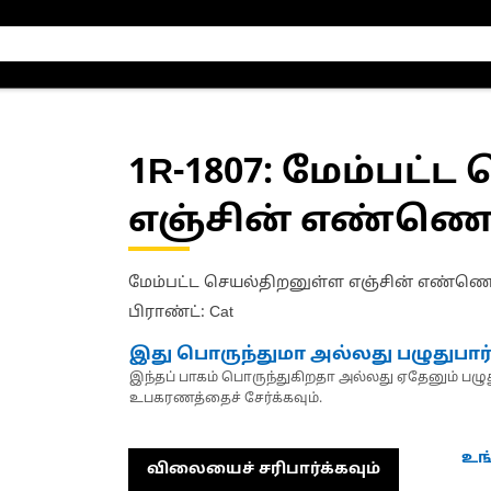
1R-1807
: மேம்பட்
எஞ்சின் எண்ணெய்
மேம்பட்ட செயல்திறனுள்ள எஞ்சின் எண்ணெய
பிராண்ட்: Cat
இது பொருந்துமா அல்லது பழுதுபார
இந்தப் பாகம் பொருந்துகிறதா அல்லது ஏதேனும் பழுது
உபகரணத்தைச் சேர்க்கவும்.
உங
விலையைச் சரிபார்க்கவும்