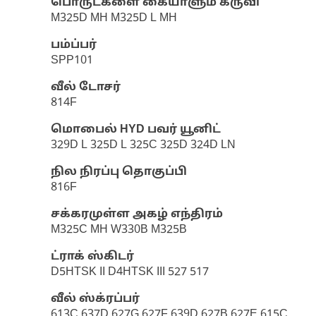
பொருட்களை கையாளும் கருவி
M325D MH M325D L MH
பம்ப்பர்
SPP101
வீல் டோசர்
814F
மொபைல் HYD பவர் யூனிட்
329D L 325D L 325C 325D 324D LN
நில நிரப்பு தொகுப்பி
816F
சக்கரமுள்ள அகழ் எந்திரம்
M325C MH W330B M325B
ட்ராக் ஸ்கிடர்
D5HTSK II D4HTSK III 527 517
வீல் ஸ்க்ரப்பர்
613C 637D 627G 627F 639D 627B 627E 615C