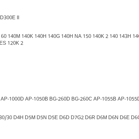
D300E II
60 140M 140K 140H 140G 140H NA 150 140K 2 140 143H 1
ES 120K 2
 AP-1000D AP-1050B BG-260D BG-260C AP-1055B AP-1055
II 30/30 D4H D5M D5N D5E D6D D7G2 D6R D6M D6N D6E 