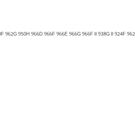
 962G 950H 966D 966F 966E 966G 966F II 938G II 924F 962G