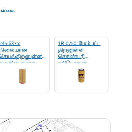
கொள்கை
245-6375:
1R-0750: மேம்பட்ட
நிலையான
திறனுள்ள
செயல்திறனுள்ள
செகண்டரி
எஞ்சின் காற்று -
எரிபொருள்
முதலாவது
வடிகட்டி