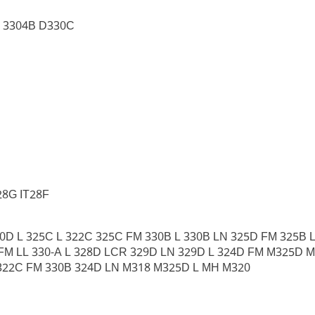
C 3304B D330C
T28G IT28F
20D L 325C L 322C 325C FM 330B L 330B LN 325D FM 325B
FM LL 330-A L 328D LCR 329D LN 329D L 324D FM M325D M
 322C FM 330B 324D LN M318 M325D L MH M320