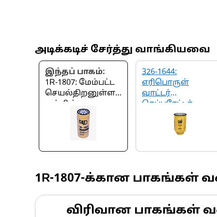
அடிக்கடிச் சேர்த்து வாங்கியவை
இந்தப் பாகம்:
326-1644:
1R-1807: மேம்பட்ட
எரிபொருள்
செயல்திறனுள்ள
வாட்டர்
எஞ்சின்
செப்பரேட்டர்
எண்ணெய்
வடிகட்டி
1R-1807
-க்கான பாகங்கள் 
விரிவான பாகங்கள் வ