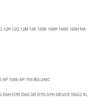
4G 12H 12G 12M 12K 160K 160H 160G 160H NA
D AP-1000 AP-755 BG-245C
D6G D6H D7R D6G SR D7G D7H DEUCE D6G2 XL