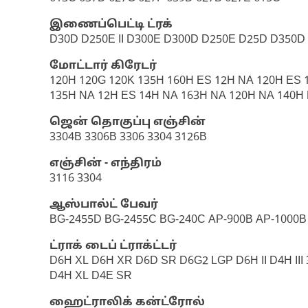
இணைப்பெட்டி ட்ரக்
D30D D250E II D300E D300D D250E D25D D350D 
மோட்டார் கிரேடர்
120H 120G 120K 135H 160H ES 12H NA 120H ES 1
135H NA 12H ES 14H NA 163H NA 120H NA 140H 
ஜென் தொகுப்பு எஞ்சின்
3304B 3306B 3306 3304 3126B
எஞ்சின் - எந்திரம்
3116 3304
ஆஸ்பால்ட் பேவர்
BG-2455D BG-2455C BG-240C AP-900B AP-1000B
ட்ராக் டைப் ட்ராக்ட்டர்
D6H XL D6H XR D6D SR D6G2 LGP D6H II D4H I
D4H XL D4E SR
ஹைட்ராலிக் கன்ட்ரோல்