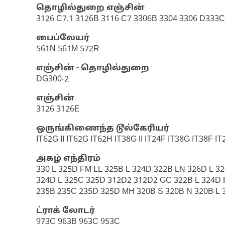
தொழில்துறை எஞ்சின்
3126 C7.1 3126B 3116 C7 3306B 3304 3306 D333
பைப்லேயர்
561N 561M 572R
எஞ்சின் - தொழில்துறை
DG300-2
எஞ்சின்
3126 3126E
ஒருங்கிணைந்த டூல்கேரியர்
IT62G II IT62G IT62H IT38G II IT24F IT38G IT38F I
அகழ் எந்திரம்
330 L 325D FM LL 325B L 324D 322B LN 326D L 3
324D L 325C 325D 312D2 312D2 GC 322B L 324D 
235B 235C 235D 325D MH 320B S 320B N 320B L
ட்ராக் லோடர்
973C 963B 963C 953C