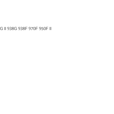
 II 938G 938F 970F 950F II