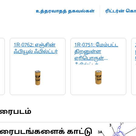
உத்தரவாதத் தகவல்கள்
ரிட்டர்ன் 
1R-0762: எஞ்சின்
1R-0751: மேம்பட்ட
ஃபியூல் ஃபில்ட்டர்
திறனுள்ள
எரிபொருள்
ஃபில்ட்டர்
வரைபடம்
ரைபடங்களைக் காட்டு