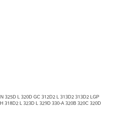
 LN 325D L 320D GC 312D2 L 313D2 313D2 LGP
H 318D2 L 323D L 329D 330-A 320B 320C 320D