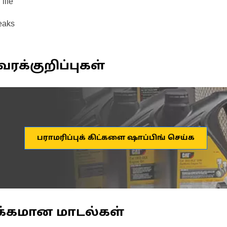
life
eaks
வரக்குறிப்புகள்
பராமரிப்புக் கிட்களை ஷாப்பிங் செய்க
க்கமான மாடல்கள்