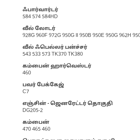
ஃபார்வார்டர்
584 574 584HD
வீல் லோடர்
928G 960F 972G 950G II 950B 950E 950G 962H 950F
வீல் ஃபெல்லர் பன்ச்சர்
543 533 573 TK370 TK380
கம்பைன் ஹார்வெஸ்டர்
460
பவர் பேக்கேஜ்
C7
எஞ்சின் - ஜெனரேட்டர் தொகுதி
DG205-2
கம்பைன்
470 465 460