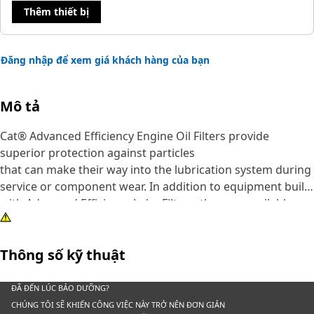
Thêm thiết bị
Đăng nhập để xem giá khách hàng của bạn
Mô tả
Cat® Advanced Efficiency Engine Oil Filters provide
superior protection against particles
that can make their way into the lubrication system during
service or component wear. In addition to equipment built
with Advanced Efficiency Lube Filters, they are available as
an upgrade for some standard efficiency filters.
Thông số kỹ thuật
Although all engine oil filters remove some abrasive
particles, many competitive elements are not effective at
capturing and retaining the particles that are most
ĐÃ ĐẾN LÚC BẢO DƯỠNG?
damaging to lubrication system components.
CHÚNG TÔI SẼ KHIẾN CÔNG VIỆC NÀY TRỞ NÊN ĐƠN GIẢN