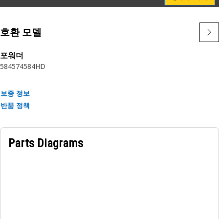
하여 수명을 연장하고 재판매 가치를 높입니다.
호환 모델
순정 Cat 필터를 선택하는 것은 매일 이뤄지는 현명한 비즈니스
선택입니다.
포워더
584
574
584HD
특성:
• 주름 안정성을 위한 나선형 로빙 및 비딩으로 입자를 더 잘 가
두고 유지
보증 정보
• 긴 성능과 수명을 위해 적절하게 경화된 필터 매체
반품 정책
• 일체형 알루미늄 베이스 플레이트
• 누출을 방지하기 위한 일체형 금형 우레탄 엔드 캡
Parts Diagrams