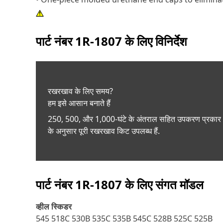
पार्ट नंबर
1R-1807
के लिए विनिर्देश
रखरखाव के लिए समय?
हम इसे आसान बनाते हैं
250, 500, और 1,000-घंटे के अंतराल सहित उपकरण प्रकार
के अनुसार पूरी रखरखाव किट उपलब्ध हैं.
पार्ट नंबर
1R-1807
के लिए संगत मॉडल
व्हील स्किडर
545 518C 530B 535C 535B 545C 528B 525C 525B