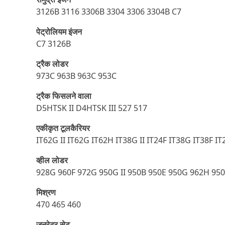
3126B 3116 3306B 3304 3306 3304B C7
पेट्रोलियम इंजन
C7 3126B
ट्रैक लोडर
973C 963B 963C 953C
ट्रैक फिसलने वाला
D5HTSK II D4HTSK III 527 517
एकीकृत टूलकैरियर
IT62G II IT62G IT62H IT38G II IT24F IT38G IT38F I
व्हील लोडर
928G 960F 972G 950G II 950B 950E 950G 962H 950F
मिश्रण
470 465 460
जनरेटर सेट