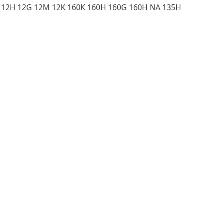
G 12H 12G 12M 12K 160K 160H 160G 160H NA 135H