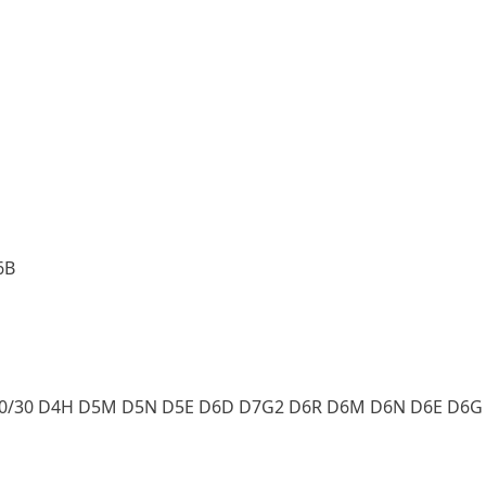
6B
I 30/30 D4H D5M D5N D5E D6D D7G2 D6R D6M D6N D6E D6