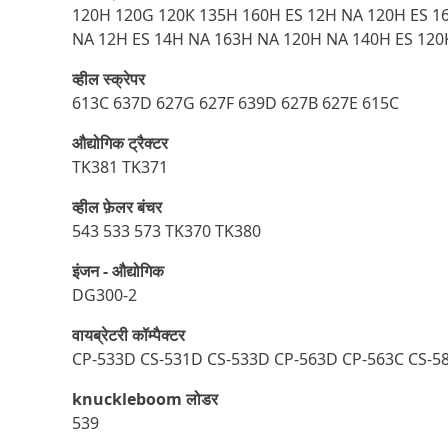
120H 120G 120K 135H 160H ES 12H NA 120H ES 1
NA 12H ES 14H NA 163H NA 120H NA 140H ES 120
व्हील स्क्रेपर
613C 637D 627G 627F 639D 627B 627E 615C
औद्योगिक ट्रैक्टर
TK381 TK371
व्हील फ़ेलर बंचर
543 533 573 TK370 TK380
इंजन - औद्योगिक
DG300-2
वायब्रेटरी कॉम्पैक्टर
CP-533D CS-531D CS-533D CP-563D CP-563C CS-5
knuckleboom लोडर
539