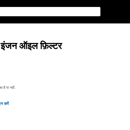
ी इंजन ऑइल फ़िल्टर
हैं या नहीं.
न करें