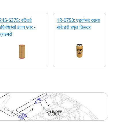
245-6375: स्टैंडर्ड
1R-0750: एडवांस्ड दक्षता
एफ़िशिएंसी इंजन एयर -
सेकेंडरी फ़्यूल फ़िल्टर
प्राइमरी