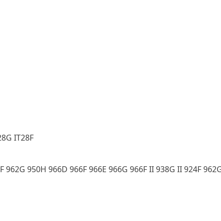
T28G IT28F
 962G 950H 966D 966F 966E 966G 966F II 938G II 924F 962G 