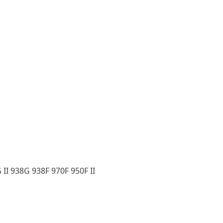
II 938G 938F 970F 950F II