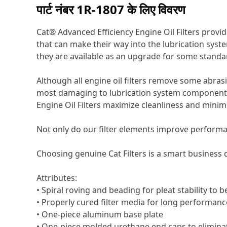
पार्ट नंबर
1R-1807
के लिए विवरण
Cat® Advanced Efficiency Engine Oil Filters provid
that can make their way into the lubrication syst
they are available as an upgrade for some standard
Although all engine oil filters remove some abrasi
most damaging to lubrication system components. 
Engine Oil Filters maximize cleanliness and minimi
Not only do our filter elements improve performan
Choosing genuine Cat Filters is a smart business d
Attributes:
• Spiral roving and beading for pleat stability to b
• Properly cured filter media for long performance
• One-piece aluminum base plate
• One-piece molded urethane end caps to elimina