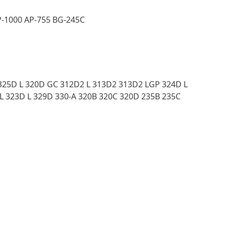
-1000 AP-755 BG-245C
 325D L 320D GC 312D2 L 313D2 313D2 LGP 324D L
L 323D L 329D 330-A 320B 320C 320D 235B 235C