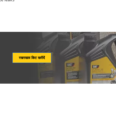
रखरखाव किट खरीदें