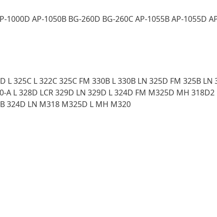
P-1000D AP-1050B BG-260D BG-260C AP-1055B AP-1055D AP
0D L 325C L 322C 325C FM 330B L 330B LN 325D FM 325B LN
0-A L 328D LCR 329D LN 329D L 324D FM M325D MH 318D2 
30B 324D LN M318 M325D L MH M320