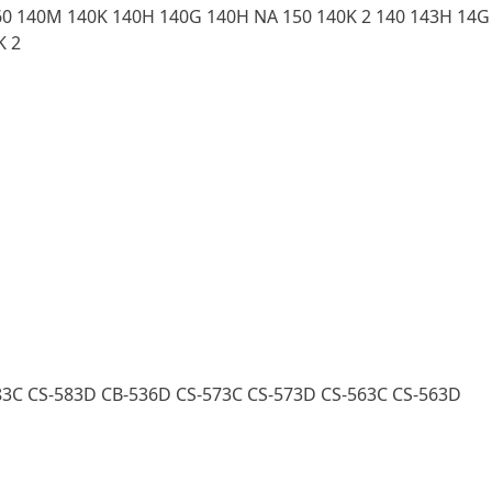
60 140M 140K 140H 140G 140H NA 150 140K 2 140 143H 14
K 2
83C CS-583D CB-536D CS-573C CS-573D CS-563C CS-563D