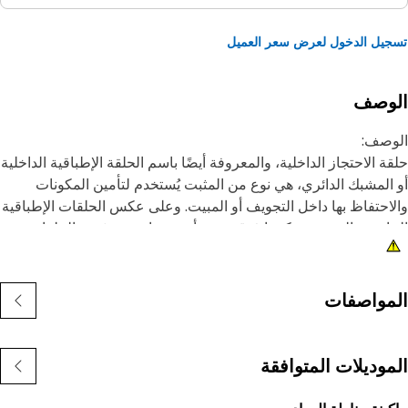
يل الدخول لعرض سعر العميل
لوصف
وصف:
ة الاحتجاز الداخلية، والمعروفة أيضًا باسم الحلقة الإطباقية الداخلية
المشبك الدائري، هي نوع من المثبت يُستخدم لتأمين المكونات
احتفاظ بها داخل التجويف أو المبيت. وعلى عكس الحلقات الإطباقية
ارجية التي يتم تركيبها فوق عمود أو مسمار، يتم تثبيت الحلقات
طباقية الداخلية داخل تجويف أو حز لتثبيت المكونات في مكانها.
غرض الرئيسي من الحلقة الإطباقية الداخلية هو منع الحركة
حورية أو إزاحة المكونات داخل التجويف أو المبيت. وهي تعمل
مواصفات
هيزة احتجاز، حيث تثبت المكونات مثل المحامل أو الأعمدة أو موانع
سرب بإحكام في مكانها.
موديلات المتوافقة
مات:
صنوعة بمواصفات دقيقة، كما يتم تصميمها لضمان المتانة،