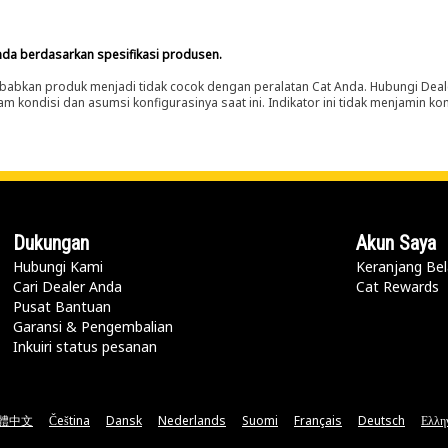
nda berdasarkan spesifikasi produsen.
abkan produk menjadi tidak cocok dengan peralatan Cat Anda. Hubungi Deal
m kondisi dan asumsi konfigurasinya saat ini. Indikator ini tidak menjamin k
Dukungan
Akun Saya
Hubungi Kami
Keranjang Bel
Cari Dealer Anda
Cat Rewards
Pusat Bantuan
Garansi & Pengembalian
Inkuiri status pesanan
體中文
Čeština
Dansk
Nederlands
Suomi
Français
Deutsch
Ελλη