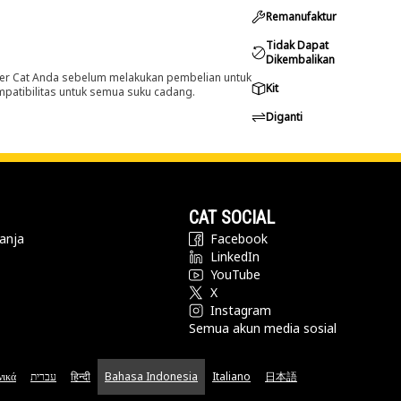
Remanufaktur
Tidak Dapat
Dikembalikan
er Cat Anda sebelum melakukan pembelian untuk
Kit
ompatibilitas untuk semua suku cadang.
Diganti
CAT SOCIAL
anja
Facebook
LinkedIn
YouTube
X
Instagram
Semua akun media sosial
νικά
עברית
हिन्दी
Bahasa Indonesia
Italiano
日本語