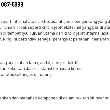
g
087-5393
in jepit internal atau circlip, adalah jenis pengencang y
ah. Tidak seperti cincin jepit eksternal yang pas di atas p
i tempatnya. Tujuan utama dari cincin jepit internal ada
Ring ini bertindak sebagai perangkat penahan, menahan k
ang agar tahan lama, andal, dan produktif.
kan kekuatan dan resistansi terhadap korosi.
lur atau cekungan di lubang.
kan dan menahan komponen di dalam rakitan silinder stick