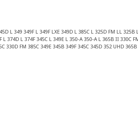
345D L 349 349F L 349F LXE 349D L 385C L 325D FM LL 325B
L 374D L 374F 345C L 349E L 350-A 350-A L 365B II 330C F
65C 330D FM 385C 349E 345B 349F 345C 345D 352 UHD 365B