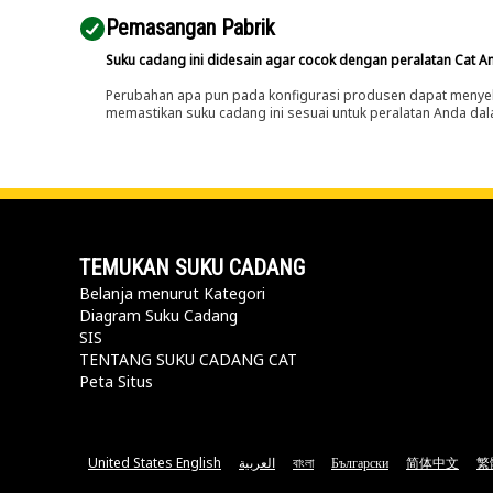
Pemasangan Pabrik
Suku cadang ini didesain agar cocok dengan peralatan Cat A
Perubahan apa pun pada konfigurasi produsen dapat menyeb
memastikan suku cadang ini sesuai untuk peralatan Anda dala
TEMUKAN SUKU CADANG
Belanja menurut Kategori
Diagram Suku Cadang
SIS
TENTANG SUKU CADANG CAT
Peta Situs
United States English
العربية
বাংলা
Български
简体中文
繁