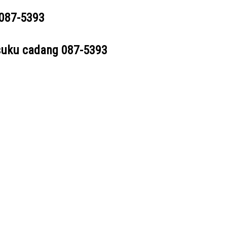
087-5393
suku cadang
087-5393