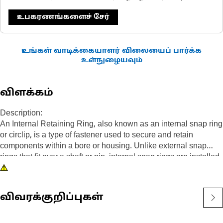
உபகரணங்களைச் சேர்
உங்கள் வாடிக்கையாளர் விலையைப் பார்க்க
உள்நுழையவும்
விளக்கம்
Description:
An Internal Retaining Ring, also known as an internal snap ring
or circlip, is a type of fastener used to secure and retain
components within a bore or housing. Unlike external snap
rings that fit over a shaft or pin, internal snap rings are installed
inside a bore or groove to hold components in place. The main
purpose of an internal snap ring is to prevent axial movement or
displacement of components within a bore or housing. It acts as
விவரக்குறிப்புகள்
a retaining device, holding components such as bearings,
shafts, or seals securely in place.