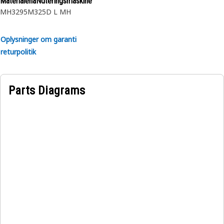
MaterialehåNdteringsmaskine
MH3295
M325D L MH
Egenskaber:
• Fremstillet efter en præcise specifikation og er bygget til
Oplysninger om garanti
holdbarhed, pålidelighed og produktivitet.
returpolitik
• Lavet af holdbare materialer, der giver styrke og
korrosionsbestandighed.
• Den komprimerede snapring indsættes i rillen eller
Parts Diagrams
fordybningen i boringen.
• Overfladeareal: 0,004 m².
Anvendelser:
En indvendig holdering bruges til at fastgøre og holde
komponenterne i skovlarmscylinderenheden på en
hydraulisk gravemaskine.