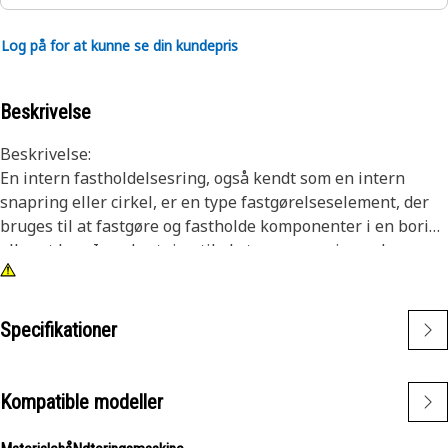
Log på for at kunne se din kundepris
Beskrivelse
Beskrivelse:
En intern fastholdelsesring, også kendt som en intern
snapring eller cirkel, er en type fastgørelseselement, der
bruges til at fastgøre og fastholde komponenter i en boring
eller et hus. I modsætning til eksterne snapringe, der
passer over en aksel eller stift, installeres interne
snapringe inde i en boring eller rille for at holde
komponenter på plads. Hovedformålet med en intern
Specifikationer
snapring er at forhindre aksial bevægelse eller
forskydning af komponenter i en boring eller et hus. Det
fungerer som en fastholdelsesanordning, der holder
Kompatible modeller
komponenter såsom lejer, aksler eller tætninger sikkert på
plads.