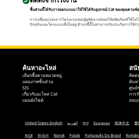
ติดตั้งจากโรงงาน
ชิ้นส่วนนี้ได้รับการออกแบบมาให้ใช้ได้กับอุปกรณ์ Cat ของคุณตามข้
การเปลี่ยนแปลงจากโครงแบบของผู้ผลิตอาจส่งผลให้ผลิตภัณฑ์ใช้ไม่ได
ปัจจุบันและโครงแบบที่เป็นอยู่ ตัวบ่งชี้นี้ไม่สามารถรับประกันการใช้ร่ว
ค้นหาอะไหล่
สนั
เลือกซื้อตามหมวดหมู่
ติดต่
แผนภาพชิ้นส่วน
ค้นห
SIS
ศูนย์
เกี่ยวกับอะไหล่ Cat
การร
แผนผังไซต์
สอบถ
United States English
العربية
বাংলা
Български
简体中文
繁
ಕನ್ನಡ
한국어
Norsk
Polski
Português Do Brasil
Român