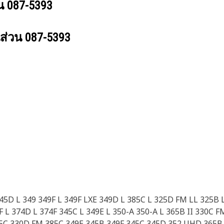
วน
087-5393
นส่วน
087-5393
345D L 349 349F L 349F LXE 349D L 385C L 325D FM LL 325B
L 374D L 374F 345C L 349E L 350-A 350-A L 365B II 330C F
65C 330D FM 385C 349E 345B 349F 345C 345D 352 UHD 365B