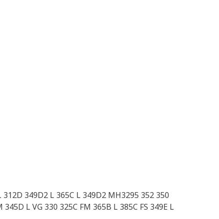
 L 312D 349D2 L 365C L 349D2 MH3295 352 350
M 345D L VG 330 325C FM 365B L 385C FS 349E L