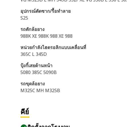
อุปกรณ์ตัดซาก/รื้อทำลาย
S25
รถตักล้อยาง
988K XE 988K 988 XE 988
หน่วยกำลังไฮดรอลิกแบบเคลื่อนที่
365C L 345D
ปุ้งกี๋เสยด้านหน้า
5080 385C 5090B
รถขุดล้อยาง
M325C MH M325B
คีย์