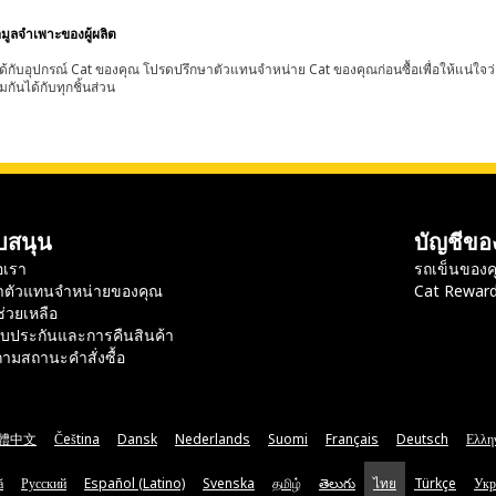
อมูลจำเพาะของผู้ผลิต
้กับอุปกรณ์ Cat ของคุณ โปรดปรึกษาตัวแทนจำหน่าย Cat ของคุณก่อนซื้อเพื่อให้แน่ใจว
มกันได้กับทุกชิ้นส่วน
บสนุน
บัญชีขอ
อเรา
รถเข็นของค
าตัวแทนจำหน่ายของคุณ
Cat Rewar
ช่วยเหลือ
ับประกันและการคืนสินค้า
ามสถานะคำสั่งซื้อ
體中文
Čeština
Dansk
Nederlands
Suomi
Français
Deutsch
Ελλη
ă
Русский
Español (Latino)
Svenska
தமிழ்
తెలుగు
ไทย
Türkçe
Укр