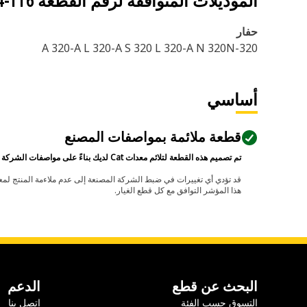
الموديلات المتوافقة لرقم القطعة
116-9224
حفار
320-A 320-A L 320-A S 320 L 320-A N 320N
أساسي
قطعة ملائمة بمواصفات المصنع
تم تصميم هذه القطعة لتلائم معدات Cat لديك بناءً على مواصفات الشركة المصنعة.
هذا المؤشر التوافق مع كل قطع الغيار.
البحث عن قطع
الدعم
التسوق حسب الفئة
اتصل بنا