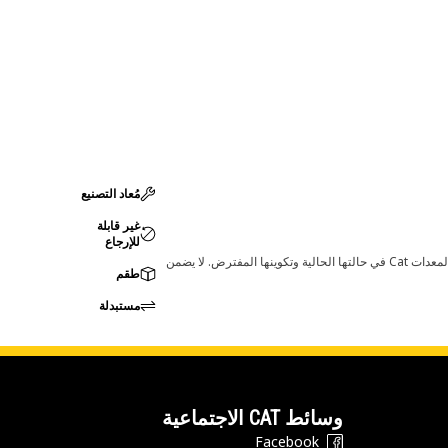
مُعاد التصنيع
غير قابلة
للإرجاع
قد تؤدي أي تغييرات في ضبط الشركة المصنعة إلى عدم ملاءمة المنتج لمعدات Cat لديك. يرجى استشارة وكيل Cat لديك قبل الشراء للتأكد من أن هذه القطعة مناسبة لمعدات Cat في حالتها الحالية وتكوينها المفترض. لا يضمن
طقم
مستبدلة
وسائط CAT الاجتماعية
Facebook