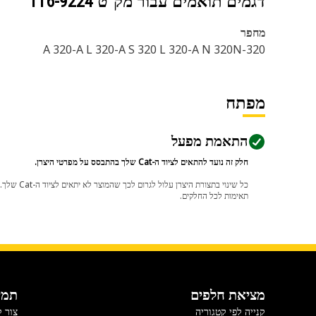
דגמים תואמים עבור מק"ט
116-9224
מחפר
320-A 320-A L 320-A S 320 L 320-A N 320N
מפתח
התאמת מפעל
חלק זה נועד להתאים לציוד ה-Cat שלך בהתבסס על מפרטי היצרן.
תאימות לכל החלקים.
מציאת חלפים
תמי
קנייה לפי קטגוריה
צור 