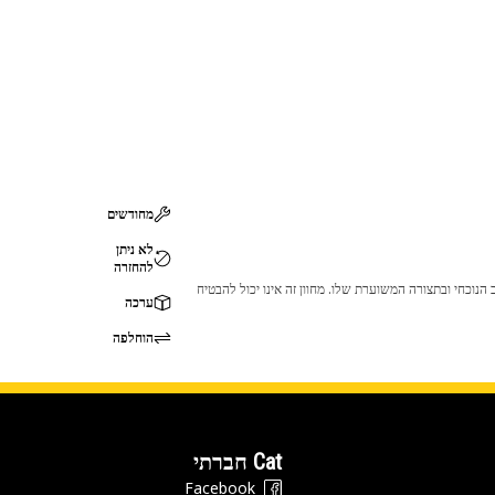
מחודשים
לא ניתן
להחזרה
 לכך שהמוצר לא יתאים לציוד ה-Cat שלך. אנא התייעץ עם סוכן ה-Cat שלך לפני הרכישה כדי לוודא שחלק זה מתאים לציוד ה-Cat שלך במצב הנוכחי ובתצורה המשוערת שלו. מחוון זה אינו יכול להבטיח
ערכה
הוחלפה
Cat חברתי
Facebook