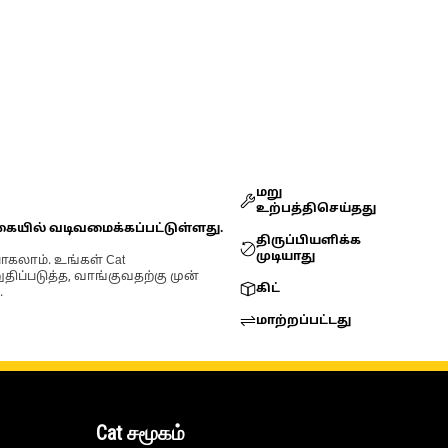
மறு
உற்பத்திசெய்தது
கையில் வடிவமைக்கப்பட்டுள்ளது.
திருப்பியளிக்க
முடியாது
ோகலாம். உங்கள் Cat
்படுத்த, வாங்குவதற்கு முன்
கிட்
.
மாற்றப்பட்டது
Cat சமூகம்