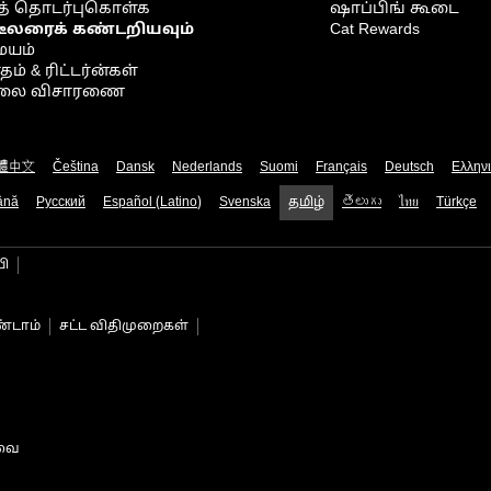
் தொடர்புகொள்க
ஷாப்பிங் கூடை
டீலரைக் கண்டறியவும்
Cat Rewards
ையம்
் & ரிட்டர்ன்கள்
நிலை விசாரணை
體中文
Čeština
Dansk
Nederlands
Suomi
Français
Deutsch
Ελλην
ână
Русский
Español (Latino)
Svenska
தமிழ்
తెలుగు
ไทย
Türkçe
பி
்டாம்
சட்ட விதிமுறைகள்
டவை