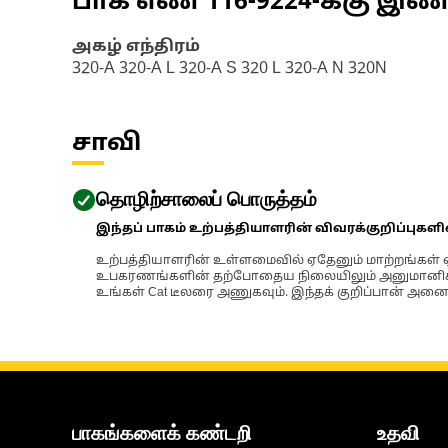
பாக எண்
116-9224
-க்கு இ
அகழ் எந்திரம்
320-A 320-A L 320-A S 320 L 320-A N 320N
சாவி
தொழிற்சாலைப் பொருத்தம்
இந்தப் பாகம் உற்பத்தியாளரின் விவரக்குறிப்புகள
உற்பத்தியாளரின் உள்ளமைவில் ஏதேனும் மாற்றங்கள் ஏற
உபகரணங்களின் தற்போதைய நிலையிலும் அனுமானிக்கப்
உங்கள் Cat டீலரை அணுகவும். இந்தக் குறிப்பான் அனைத
பாகங்களைக் கண்டறி
உதவி