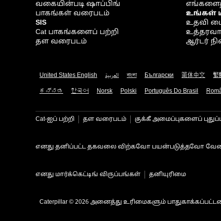
வகையின்படி ஷாப்பிங்
எங்களைத
பாகங்கள் வரைபடம்
உங்கள் 
SIS
உதவி ம
Cat பாகங்களைப் பற்றி
உத்தரவாதம
தள வரைபடம்
ஆர்டர் 
United States English
العربية
বাংলা
Български
简体中文
繁
ಕನ್ನಡ
한국어
Norsk
Polski
Português Do Brasil
Rom
Cat-ஐப் பற்றி
தள வரைபடம்
குக்கீ அமைப்புகளைப் புதுப்
எனது தனிப்பட்ட தகவலை விற்கவோ பயன்படுத்தவோ வேண
எனது மார்க்கெட்டிங் விருப்பங்கள்
தனியுரிமை
Caterpillar © 2026 அனைத்து உரிமைகளும் பாதுகாக்கப்பட்