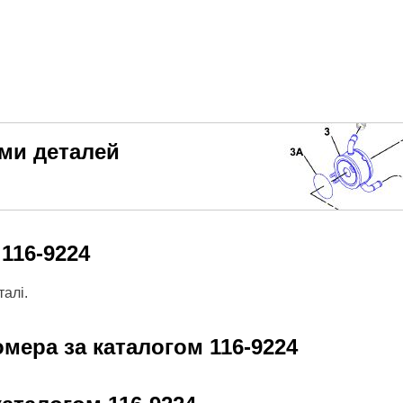
еми деталей
м
116-9224
алі.
омера за каталогом
116-9224