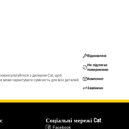
Відновлені
Не підлягає
поверненню
проконсультуйтеся з дилером Cat, щоб
Комплект
е може гарантувати сумісність для всіх деталей.
Замінено
с
Соціальні мережі Cat
Facebook