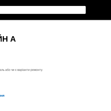
ЙН A
ль або чи є варіанти ремонту.
ння