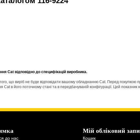
 каталогом
116-9224
ня Cat відповідно до специфікацій виробника.
о того, що виріб не буде відповідати вашому обладнанню Cat. Перед покупкою 
Cat в його поточному стані та в передбачуваній конфігурації. Цей показник н
имка
Мій обліковий запи
ся до нас
Кошик