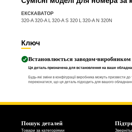
Сумісні моделі для номера за
ЕКСКАВАТОР
320-A 320-A L 320-A S 320 L 320-A N 320N
Ключ
Встановлюється заводом-виробником
Ця деталь призначена для встановлення на ваше обладнан
Будь-які зміни в конфігурації виробника можуть призвести д
переконатися, що ця деталь підходить для вашого обладнання 
Пошук деталей
Підтр
Товари за категоріями
Зверніть