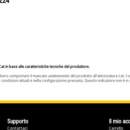
224
at in base alle caratteristiche tecniche del produttore.
bero comportare il mancato adattamento del prodotto all'attrezzatura Cat. Con
e condizioni attuali e nella configurazione presunta. Questo indicatore non è in g
Supporto
Il mio ac
Contattaci
Carrello