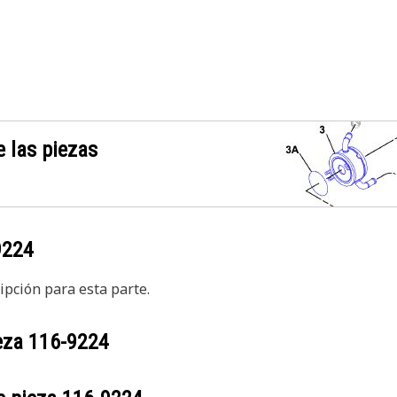
 las piezas
9224
pción para esta parte.
ieza
116-9224