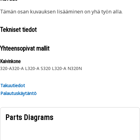
Tämän osan kuvauksen lisääminen on yhä työn alla.
Tekniset tiedot
Yhteensopivat mallit
Kaivinkone
320-A
320-A L
320-A S
320 L
320-A N
320N
Takuutiedot
Palautuskäytäntö
Parts Diagrams