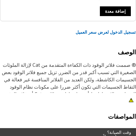
إضافة معدة
يل الدخول لعرض سعر العميل
لوصف
® صممت فلاتر الوقود ذات الكفاءة المتقدمة من Cat لإزالة الملوثات
الصغيرة التي تسبب أكبر قدر من الضرر. تزيل جميع فلاتر الوقود بعض
سيمات الكاشطة، ولكن العديد من الفلاتر المنافسة غير فعالة في
قاط الجسيمات التي تكون أكثر ضررا على مكونات نظام الوقود
الحساسة والاحتفاظ بها. أثبتت اختبارات Caterpillar أن فلاتر الوقود
لى نتائج الاختبار
تعمل كل ماكينة من ماكينات Cat® بشكل أفضل مع قطع غيار Cat®
مواصفات
الأصلية. إن الفلاتر لدينا لا تحسن الأداء فحسب، بل إنها تحمي أيضا
كونات الحيوية التي تؤدي إلى عمر أطول وقيمة إعادة بيع أعلى.
وقت الصيانة؟