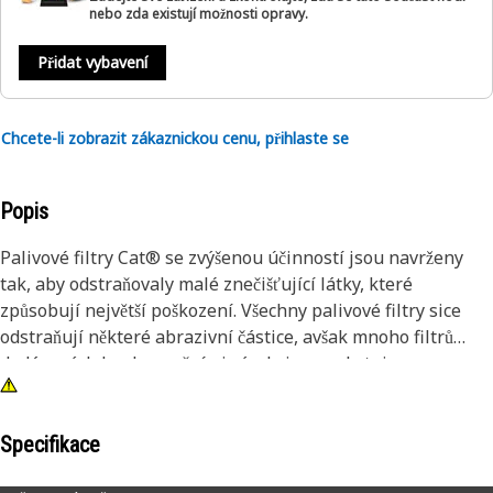
nebo zda existují možnosti opravy.
Přidat vybavení
Chcete-li zobrazit zákaznickou cenu, přihlaste se
Popis
Palivové filtry Cat® se zvýšenou účinností jsou navrženy
tak, aby odstraňovaly malé znečišťující látky, které
způsobují největší poškození. Všechny palivové filtry sice
odstraňují některé abrazivní částice, avšak mnoho filtrů
dodávaných konkurenčními výrobci neposkytuje
dostatečnou účinnost při zachycování a zadržování částic,
které nejvíce poškozují citlivé součásti palivového systému.
Testování společnosti Caterpillar dokazuje, že palivové
Specifikace
filtry Cat® zajišťují vynikající ochranu. Podívejte se na