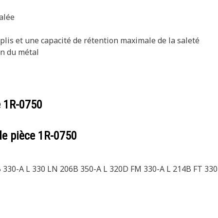
alée
 plis et une capacité de rétention maximale de la saleté
on du métal
e
1R-0750
de pièce
1R-0750
 330-A L 330 LN 206B 350-A L 320D FM 330-A L 214B FT 33