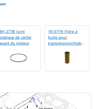
ours
8H-2778: Joint
1R-0719: Filtre à
statique de carter
huile pour
avant du moteur
transmission/hydrau
lique