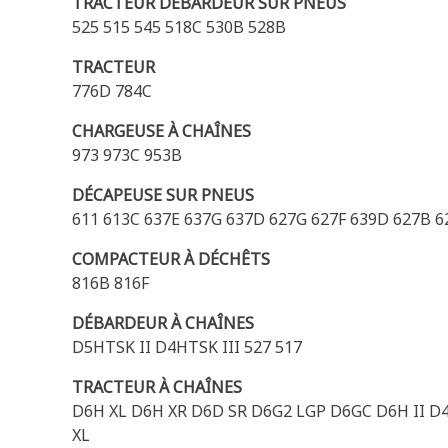
TRACTEUR DÉBARDEUR SUR PNEUS
525 515 545 518C 530B 528B
TRACTEUR
776D 784C
CHARGEUSE À CHAÎNES
973 973C 953B
DÉCAPEUSE SUR PNEUS
611 613C 637E 637G 637D 627G 627F 639D 627B 6
COMPACTEUR À DÉCHÊTS
816B 816F
DÉBARDEUR À CHAÎNES
D5HTSK II D4HTSK III 527 517
TRACTEUR À CHAÎNES
D6H XL D6H XR D6D SR D6G2 LGP D6GC D6H II D
XL