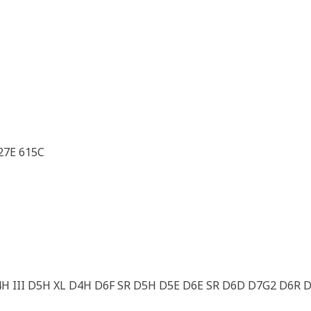
27E 615C
4H III D5H XL D4H D6F SR D5H D5E D6E SR D6D D7G2 D6R