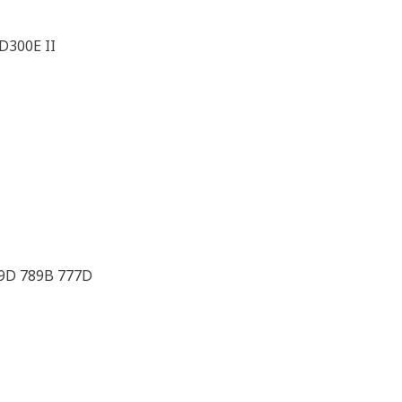
D300E II
89D 789B 777D