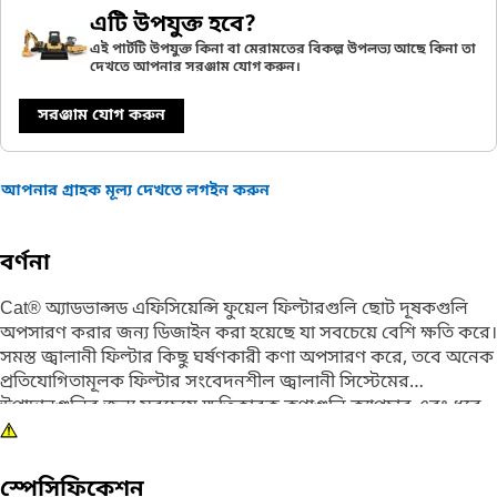
এটি উপযুক্ত হবে?
এই পার্টটি উপযুক্ত কিনা বা মেরামতের বিকল্প উপলভ্য আছে কিনা তা
দেখতে আপনার সরঞ্জাম যোগ করুন।
সরঞ্জাম যোগ করুন
আপনার গ্রাহক মূল্য দেখতে লগইন করুন
বর্ণনা
Cat® অ্যাডভান্সড এফিসিয়েন্সি ফুয়েল ফিল্টারগুলি ছোট দূষকগুলি
অপসারণ করার জন্য ডিজাইন করা হয়েছে যা সবচেয়ে বেশি ক্ষতি করে।
সমস্ত জ্বালানী ফিল্টার কিছু ঘর্ষণকারী কণা অপসারণ করে, তবে অনেক
প্রতিযোগিতামূলক ফিল্টার সংবেদনশীল জ্বালানী সিস্টেমের
উপাদানগুলির জন্য সবচেয়ে ক্ষতিকারক কণাগুলি ক্যাপচার এবং ধরে
রাখতে কার্যকর নয়। Caterpillar পরীক্ষা প্রমাণ করে যে Cat® জ্বালানী
ফিল্টারগুলি উচ্চতর সুরক্ষা সরবরাহ করে। পরীক্ষার ফলাফল দেখুন
স্পেসিফিকেশন