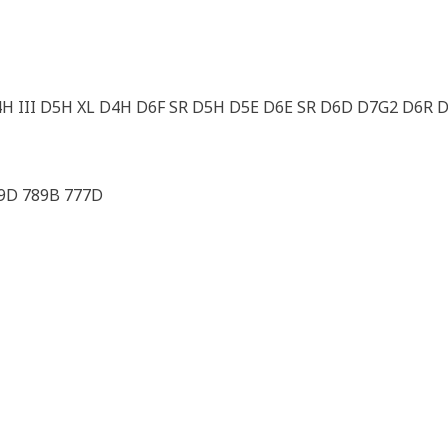
4H III D5H XL D4H D6F SR D5H D5E D6E SR D6D D7G2 D6R
89D 789B 777D