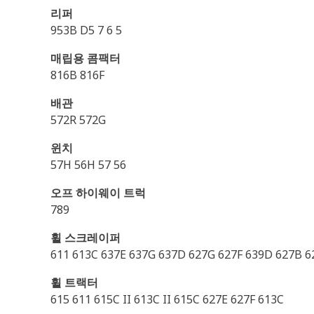
리퍼
953B D5 7 6 5
매립용 콤팩터
816B 816F
배관
572R 572G
윈치
57H 56H 57 56
오프 하이웨이 트럭
789
휠 스크레이퍼
611 613C 637E 637G 637D 627G 627F 639D 627B 6
휠 트랙터
615 611 615C II 613C II 615C 627E 627F 613C