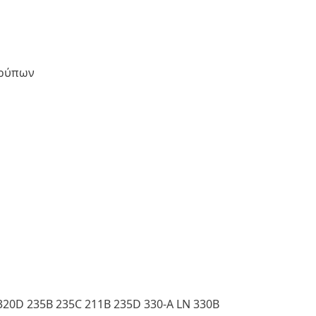
 ρύπων
A 320D 235B 235C 211B 235D 330-A LN 330B