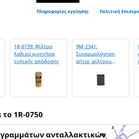
Πληροφορίες εγγύησης
Πολιτική Επιστρ
1R-0739: Φίλτρο
9M-2341:
λαδιού κινητήρα
Συναρμολόγηση
τυπικής απόδοσης
σήτας φίλτρου
καυσίμου
α το
1R-0750
αγραμμάτων ανταλλακτικών