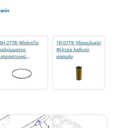
οφών
8H-2778: Φλάντζα
1R-0719: Υδραυλικό/
καλύμματος
Φίλτρο λαδιού
μπροστινού
σασμάν
περιβλήματος
κινητήρα