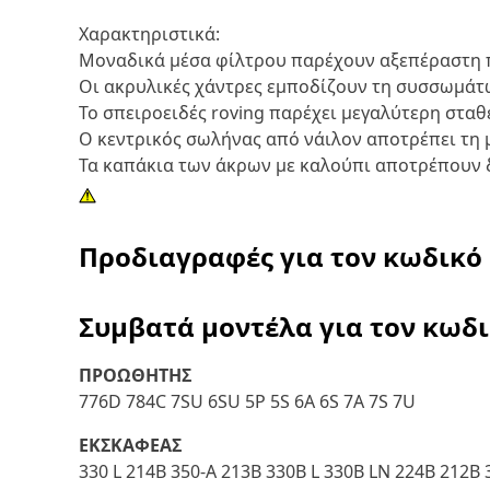
Χαρακτηριστικά:
Μοναδικά μέσα φίλτρου παρέχουν αξεπέραστη
Οι ακρυλικές χάντρες εμποδίζουν τη συσσωμά
Το σπειροειδές roving παρέχει μεγαλύτερη στ
Ο κεντρικός σωλήνας από νάιλον αποτρέπει τη
Τα καπάκια των άκρων με καλούπι αποτρέπουν 
Προδιαγραφές για τον κωδικό
Συμβατά μοντέλα για τον κωδ
ΠΡΟΩΘΗΤΗΣ
776D 784C 7SU 6SU 5P 5S 6A 6S 7A 7S 7U
ΕΚΣΚΑΦΕΑΣ
330 L 214B 350-A 213B 330B L 330B LN 224B 212B 