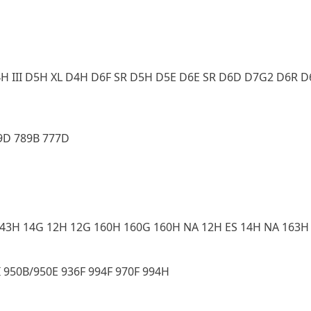
4H III D5H XL D4H D6F SR D5H D5E D6E SR D6D D7G2 D6R
9D 789B 777D
43H 14G 12H 12G 160H 160G 160H NA 12H ES 14H NA 163H
I 950B/950E 936F 994F 970F 994H