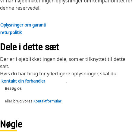
Vi har i øjeblikket ingen oplysninger om kompatibilitet for
forhandler for at få flere oplysninger.
denne reservedel.
Oplysninger om garanti
returpolitik
Dele i dette sæt
Der er i øjeblikket ingen dele, som er tilknyttet til dette
sæt.
Hvis du har brug for yderligere oplysninger, skal du
.
kontakt din forhandler
Besøg os
eller brug vores
Kontaktformular
Nøgle