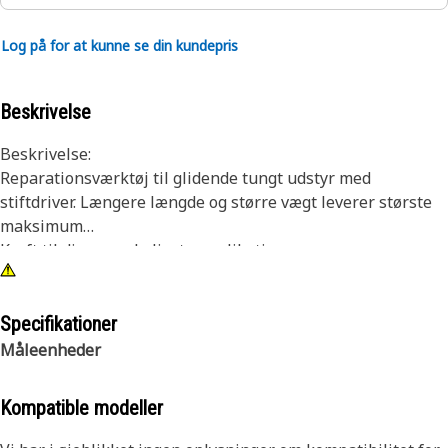
Log på for at kunne se din kundepris
Beskrivelse
Beskrivelse:
Reparationsværktøj til glidende tungt udstyr med
stiftdriver. Længere længde og større vægt leverer største
maksimum
Kraft til dine vanskeligste applikationer.
Egenskaber:
9,5 kg (21 lb) 46 in (1168 mm) glideforhammer med 2 in
Specifikationer
(50,8 mm) stiftskruetrækker og opbevaringspose af nylon.
Måleenheder
Anvendelse:
Kompatible modeller
Forhandlerværktøj
Se brugermanualen, eller kontakt den lokale Cat-