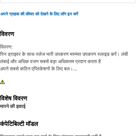
अपने ग्राहक की कीमत को देखने के लिए लॉग इन करें
विवरण
विवरण:
पिन ड्राइवर के साथ स्लेज भारी उपकरण मरम्मत उपकरण स्लाइड करें। लंबी
लंबाई और अधिक वजन सबसे बड़ा अधिकतम प्रदान करता है
अपने सबसे कठिन एप्लिकेशनों के लिए बल।
विशेषताएँ:
2 इंच (50.8 मिमी) पिन ड्राइवर और नायलॉन स्टोरेज बैग के साथ 21 पौंड (9.5
विशेष विवरण
किग्रा), 46 इंच (1168 मिमी) स्लाइड स्लेज हथौड़ा।
मापने की इकाई
एप्लिकेशन:
विक्रेता उपकरण
कंपेटिबिल्टी मॉडल
अधिक जानकारी के लिए अपना "मालिक का मैनुअल" देखें या अपने स्थानीय Cat
डीलर से संपर्क करें.