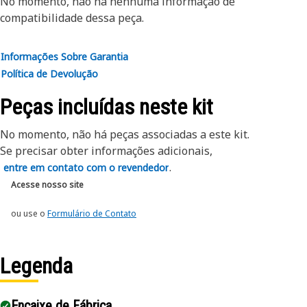
No momento, não há nenhuma informação de
Consulte o manual do proprietário ou entre em contato
compatibilidade dessa peça.
com o Revendedor Cat local para obter mais informações.
Informações Sobre Garantia
Política de Devolução
Peças incluídas neste kit
No momento, não há peças associadas a este kit.
Se precisar obter informações adicionais,
.
entre em contato com o revendedor
Acesse nosso site
ou use o
Formulário de Contato
Legenda
Encaixe de Fábrica