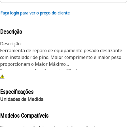
Faça login para ver o preço do cliente
Descrição
Descrição:
Ferramenta de reparo de equipamento pesado deslizante
com instalador de pino. Maior comprimento e maior peso
proporcionam o Maior Máximo
Force para as aplicações mais difíceis.
Atributos:
Martelo deslizante de 21 lb (9,5 kg) 46 pol (1168 mm) com
Especificações
instalador de pino de 2 pol (50,8 mm) e saco de
Unidades de Medida
armazenamento de náilon.
Modelos Compatíveis
Aplicação:
Ferramenta do Revendedor