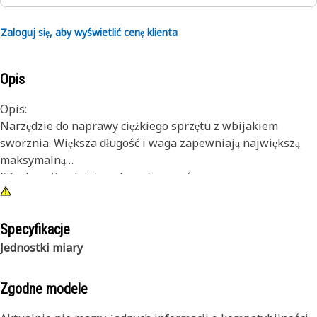
Zaloguj się, aby wyświetlić cenę klienta
Opis
Opis:
Narzędzie do naprawy ciężkiego sprzętu z wbijakiem
sworznia. Większa długość i waga zapewniają największą
maksymalną
Siła do najtrudniejszych zastosowań.
Atrybuty:
Młot ślizgowy 46 cali (1168 mm) o wadze 21 funtów (9,5 kg)
Specyfikacje
z 2-calowym (50,8 mm) trzpieniem i nylonową torbą do
Jednostki miary
przechowywania.
Zgodne modele
Zastosowanie:
Narzędzie dla autoryzowanych stacji obsługi