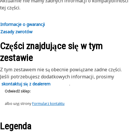
Aktualnie nie mamy żadnych informacji o kompatybilności
Aby uzyskać więcej informacji, zapoznaj się z instrukcją
tej części.
obsługi lub skontaktuj się z lokalnym dealerem Cat.
Informacje o gwarancji
Zasady zwrotów
Części znajdujące się w tym
zestawie
Z tym zestawem nie są obecnie powiązane żadne części.
Jeśli potrzebujesz dodatkowych informacji, prosimy
.
skontaktuj się z dealerem
Odwiedź sklep:
albo użyj strony
Formularz kontaktu
Legenda