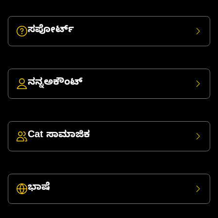
ಸಪೋರ್ಟ್
ನನ್ನಅಕೌಂಟ್
Cat ಸಾಮಾಜಿಕ
ಭಾಷೆ