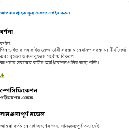
আপনার গ্রাহক মূল্য দেখতে লগইন করুন
বর্ণনা
বর্ণনা:
পিন ড্রাইভার সহ স্লাইড স্লেজ ভারী সরঞ্জাম মেরামত সরঞ্জাম। দীর্ঘ দৈর্ঘ্য
এবং বৃহত্তর ওজন বৃহত্তম সর্বোচ্চ বিতরণ
আপনার সবচেয়ে কঠিন অ্যাপ্লিকেশনগুলির জন্য শক্তি।
বৈশিষ্ট্যসমূহ:
21 পাউন্ড (9.5 কেজি) 46 INCH (1168mm) 2 INCH (50.8mm)
পিন ড্রাইভার এবং নাইলন স্টোরেজ ব্যাগ সহ স্লাইড স্লেজ হাতুড়ি।
স্পেসিফিকেশন
পরিমাপের একক
প্রয়োগ:
ডিলার টুল
আপনার মালিকের ম্যানুয়ালের সাথে পরামর্শ করুন বা আরও তথ্যের
সামঞ্জস্যপূর্ণ মডেল
জন্য আপনার স্থানীয় Cat ডিলারের সাথে যোগাযোগ করুন।
আমরা বর্তমানে এই অংশের জন্য সামঞ্জস্যপূর্ণ তথ্য নেই।