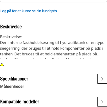
Log på for at kunne se din kundepris
Beskrivelse
Beskrivelse:
Den interne fastholdelsesring til hydrauliktank er en type
seegerring, der bruges til at hold komponenter på plads i
tanken. Det bruges til at hold endehætten på plads på
tanken. Ringen er lavet af et fjederstålmateriale, der
komprimeres, når det installeres, hvilket hjælper med at
holde det på plads. Den er designet med en cirkulær form
og et lille hul eller åbning.
Specifikationer
Måleenheder
Egenskaber:
• Tåler kræfter og driftsforhold.
• Korrosionsbestandighed og kompatibilitet.
Kompatible modeller