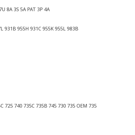
7U 8A 3S 5A PAT 3P 4A
7L 931B 955H 931C 955K 955L 983B
5C 725 740 735C 735B 745 730 735 OEM 735