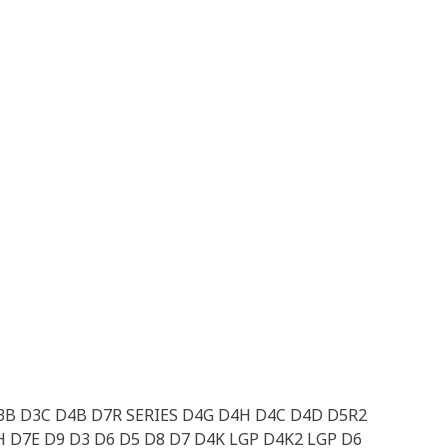
G D3B D3C D4B D7R SERIES D4G D4H D4C D4D D5R2
D7E D9 D3 D6 D5 D8 D7 D4K LGP D4K2 LGP D6