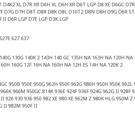
 D4K2 XL D7R XR D6H XL D6H XR D6T LGP D8 XE D6GC D7R 
D7F D7G D7H D8T D8R D8K D8L D10T2 D8N D8H D9G D6R ST
R II D6R LGP D7E LGP D3K LGP
627E 627 637
 140G 130G 140K 2 143H 140 GC 135H NA 163H NA 120H NA 
160H 160G 12F 16H NA 160H NA 12H ES 14H NA 120K 2
88GC 950B 950E 950G 962H 950F 962G 986H 950H 950K 962L
66K 966M 950GC 814K 936E 924F 936F 924G 962G II 928F 9
 II 926 930 936 950 982 XE 980 XE 962M Z 980K HLG 950M Z
 II 982M 950F II