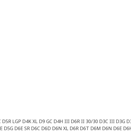
GC D5R LGP D4K XL D9 GC D4H III D6R II 30/30 D3C III D3
 D5G D6E SR D6C D6D D6N XL D6R D6T D6M D6N D6E D6H 