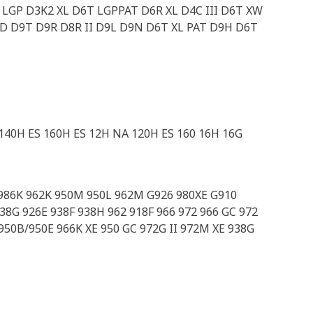
LGP D3K2 XL D6T LGPPAT D6R XL D4C III D6T XW
D D9T D9R D8R II D9L D9N D6T XL PAT D9H D6T
140H ES 160H ES 12H NA 120H ES 160 16H 16G
 986K 962K 950M 950L 962M G926 980XE G910
38G 926E 938F 938H 962 918F 966 972 966 GC 972
 950B/950E 966K XE 950 GC 972G II 972M XE 938G