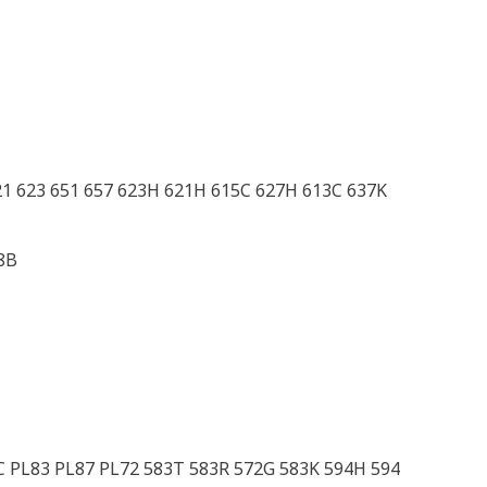
621 623 651 657 623H 621H 615C 627H 613C 637K
8B
C PL83 PL87 PL72 583T 583R 572G 583K 594H 594