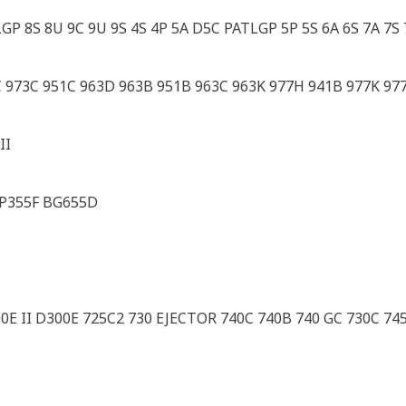
GP 8S 8U 9C 9U 9S 4S 4P 5A D5C PATLGP 5P 5S 6A 6S 7A 7S 
9C 973C 951C 963D 963B 951B 963C 963K 977H 941B 977K 97
II
AP355F BG655D
00E II D300E 725C2 730 EJECTOR 740C 740B 740 GC 730C 74