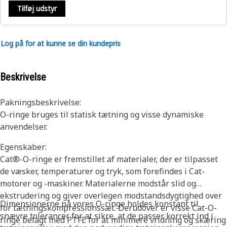
Tilføj udstyr
Log på for at kunne se din kundepris
Beskrivelse
Pakningsbeskrivelse:
O-ringe bruges til statisk tætning og visse dynamiske
anvendelser.
Egenskaber:
Cat®-O-ringe er fremstillet af materialer, der er tilpasset
de væsker, temperaturer og tryk, som forefindes i Cat-
motorer og -maskiner. Materialerne modstår slid og
ekstrudering og giver overlegen modstandsdygtighed over
Dimensionerne på vores O-ringe holdes konstant til
for tætningskompressionssæt. Derudover er visse Cat-O-
snævre tolerancer for at sikre, at de passer korrekt ind i
ringe belagt med PTFE for at minimere vridning og skæring