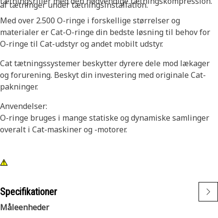
tætningsriller med den nødvendige tætningskompression.
af tætninger under tætningsinstallation.
Med over 2.500 O-ringe i forskellige størrelser og
materialer er Cat-O-ringe din bedste løsning til behov for
O-ringe til Cat-udstyr og andet mobilt udstyr.
Cat tætningssystemer beskytter dyrere dele mod lækager
og forurening. Beskyt din investering med originale Cat-
pakninger.
Anvendelser:
O-ringe bruges i mange statiske og dynamiske samlinger
overalt i Cat-maskiner og -motorer.
Specifikationer
Måleenheder