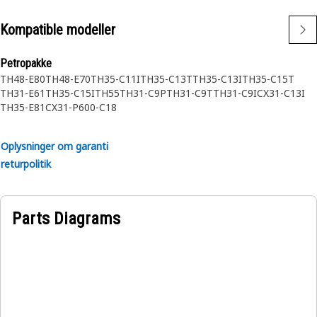
Kompatible modeller
Petropakke
TH48-E80
TH48-E70
TH35-C11I
TH35-C13T
TH35-C13I
TH35-C15T
TH31-E61
TH35-C15I
TH55
TH31-C9P
TH31-C9T
TH31-C9I
CX31-C13I
TH35-E81
CX31-P600-
C18
Oplysninger om garanti
returpolitik
Parts Diagrams