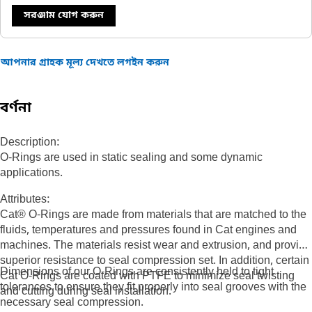
সরঞ্জাম যোগ করুন
আপনার গ্রাহক মূল্য দেখতে লগইন করুন
বর্ণনা
Description:
O-Rings are used in static sealing and some dynamic
applications.
Attributes:
Cat® O-Rings are made from materials that are matched to the
fluids, temperatures and pressures found in Cat engines and
machines. The materials resist wear and extrusion, and provide
superior resistance to seal compression set. In addition, certain
Dimensions of our O-Rings are consistently held to tight
Cat O-Rings are coated with PTFE to minimize seal twisting
tolerances to ensure they fit properly into seal grooves with the
and cutting during seal installation.
necessary seal compression.