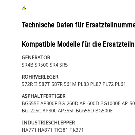
Technische Daten für Ersatzteilnumm
Kompatible Modelle für die Ersatzte
GENERATOR
SR4B SR500 SR4 SR5
ROHRVERLEGER
572R II 587T 587R 561M PL83 PL87 PL72 PL61
ASPHALTFERTIGER
BG555E AP300F BG-260D AP-600D BG1000E AP-50
BG-225C AP300 AP355F BG655D BG500E
INDUSTRIESCHLEPPER
HA771 HA871 TK381 TK371