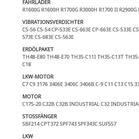
FAHRLADER
R1600G R1600H R1700G R3000H R1700 II R2900G 
VIBRATIONSVERDICHTER
CS-56 CS-54 CP-533E CS-663E CP-663E CS-533E C
573E CS-683E CS-563E
ERDÖLPAKET
TH48-E80 TH48-E70 TH35-C11I TH35-C13T TH35-
C18
LKW-MOTOR
C7 C9 3176 3406E 3406C 3406B C-9 C11 C13 C15 3
MOTOR
C175-20 C32B C32B INDUSTRIAL C32 INDUSTRIA
STOSSFÄNGER
SBF214 CPT372 SPF743 SPF343C SUF557
LKW