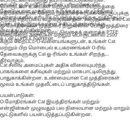
பொருட்களிலிருந்து தயாரிக்கப்படுகின்றன.
எங்கள் ஓ-மோதிரங்களின் பரிமாணங்கள்
பொருட்கள் உடைகள் மற்றும் வெளியேற்றத்தை
தேவையான முத்திரை சுருக்கத்துடன் முத்திரை
எதிர்க்கின்றன, மேலும் முத்திரை சுருக்க தொகுப்புக்கு
பள்ளங்களில் சரியாக பொருந்துவதை உறுதிசெய்ய
சிறந்த எதிர்ப்பை வழங்குகின்றன. கூடுதலாக, சில Cat
தொடர்ந்து இறுக்கமான சகிப்புத்தன்மைக்கு
ஓ-மோதிரங்கள் முத்திரை நிறுவலின் போது முத்திரை
வைக்கப்படுகின்றன.
முறுக்குதல் மற்றும் வெட்டுவதைக் குறைக்க PTFE
வெவ்வேறு அளவுகள் மற்றும் பொருட்களில் 2500
உடன் பூசப்பட்டுள்ளன.
க்கும் மேற்பட்ட O-வளையங்களுடன், உங்கள் Cat
மற்றும் பிற மொபைல் உபகரணங்கள் O-ரிங்
தேவைகளுக்கு Cat ஓ-ரிங்ஸ் உங்கள் சிறந்த
தீர்வாகும்.
Cat சீலிங் அமைப்புகள் அதிக விலையுயர்ந்த
பாகங்களை கசிவுகள் மற்றும் மாசுபாட்டிலிருந்து
பாதுகாக்கின்றன. உண்மையான Cat முத்திரைகள்
மூலம் உங்கள் முதலீட்டைப் பாதுகாத்திடுங்கள்.
பயன்பாடுகள்:
O-மோதிரங்கள் Cat இயந்திரங்கள் மற்றும்
என்ஜின்கள் முழுவதும் பல நிலையான மற்றும் மாறும்
மூட்டுகளில் பயன்படுத்தப்படுகின்றன.