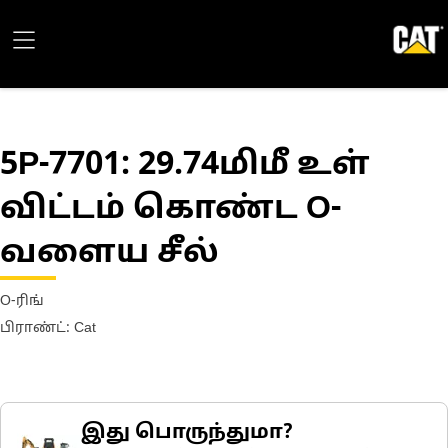
5P-7701
: 29.74மிமீ உள்
விட்டம் கொண்ட O-
வளைய சீல்
O-ரிங்
பிராண்ட்: Cat
இது பொருந்துமா?