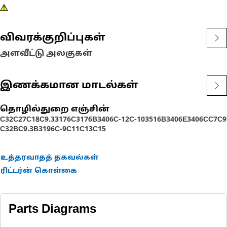
விவரக்குறிப்புகள்
அளவீட்டு அலகுகள்
இணக்கமான மாடல்கள்
தொழில்துறை எஞ்சின்
C32
C27
C18
C9.3
3176C
3176B
3406
C-12
C-10
3516B
3406E
3406C
C7
C9
C32B
C9.3B
3196
C-9
C11
C13
C15
உத்தரவாதத் தகவல்கள்
ரிட்டர்ன் கொள்கை
Parts Diagrams