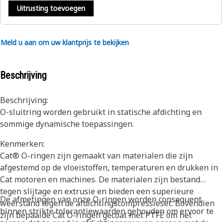
Uitrusting toevoegen
Meld u aan om uw klantprijs te bekijken
Beschrijving
Beschrijving:
O-sluitring worden gebruikt in statische afdichting en
sommige dynamische toepassingen.
Kenmerken:
Cat® O-ringen zijn gemaakt van materialen die zijn
afgestemd op de vloeistoffen, temperaturen en drukken in
Cat motoren en machines. De materialen zijn bestand
tegen slijtage en extrusie en bieden een superieure
De afmetingen van onze O-ringen worden consequent
weerstand tegen de afdichtingscompressieset. Bovendien
binnen strikte tolerantiewaarden gehouden om ervoor te
zijn bepaalde Cat O-ringen gecoat met PTFE om het