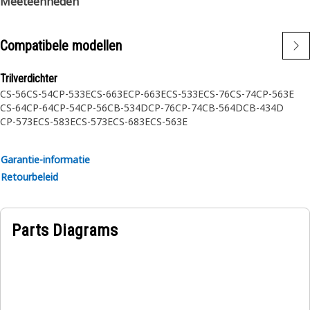
Meeteenheden
Compatibele modellen
Trilverdichter
CS-56
CS-54
CP-533E
CS-663E
CP-663E
CS-533E
CS-76
CS-74
CP-563E
CS-64
CP-64
CP-54
CP-56
CB-534D
CP-76
CP-74
CB-564D
CB-434D
CP-573E
CS-583E
CS-573E
CS-683E
CS-563E
Garantie-informatie
Retourbeleid
Parts Diagrams