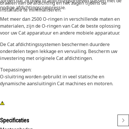
zorgen dat ze goed in afdichtingsgroeven passen met de
draaien van de afdichting en het zagen tijdens de
nodige afdichtingscompressie.
installatie te minimaliseren.
Met meer dan 2500 O-ringen in verschillende maten en
materialen, zijn de O-ringen van Cat de beste oplossing
voor uw Cat apparatuur en andere mobiele apparatuur.
De Cat afdichtingssystemen beschermen duurdere
onderdelen tegen lekkage en vervuiling. Bescherm uw
investering met originele Cat afdichtingen.
Toepassingen:
O-sluitring worden gebruikt in veel statische en
dynamische aansluitingin Cat machines en motoren.
Specificaties