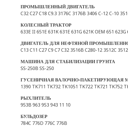
ПРОМЫШЛЕННЫЙ ДВИГАТЕЛЬ
C32 C27 C18 C9.3 3176C 3176B 3406 C-12 C-10 35
КОЛЕСНЫЙ ТРАКТОР
633E II 651E 631K 631E 631G 621K OEM 651 623G
ДВИГАТЕЛЬ ДЛЯ НЕФТЯНОЙ ПРОМЫШЛЕНН
C13 C11 C27 C9 C7 C32 3516B C280-12 3512C 351
МАШИНА ДЛЯ СТАБИЛИЗАЦИИ ГРУНТА
SS-250B SS-250
ГУСЕНИЧНАЯ ВАЛОЧНО-ПАКЕТИРУЮЩАЯ 
1390 TK711 TK732 TK1051 TK722 TK721 TK752 TK
РЫХЛИТЕЛЬ
953B 963 953 943 11 10
БУЛЬДОЗЕР
784C 776D 776C 776B