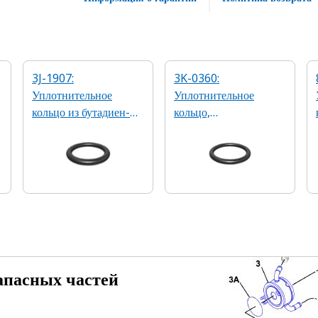
3J-1907:
3K-0360:
Уплотнительное
Уплотнительное
кольцо из бутадиен-
кольцо,
нитрильного каучука,
2,21 x 16,36 мм 90A
90А, 1,98 x 11,89 мм
из бутадиен-
нитрильного каучука
апасных частей