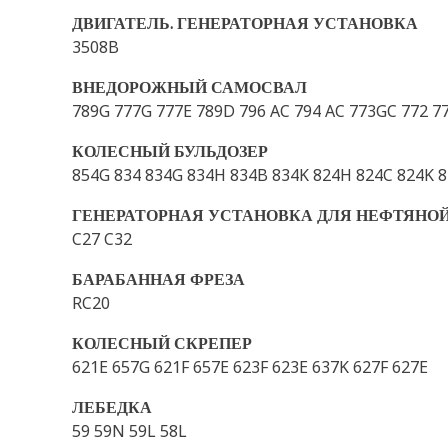
ДВИГАТЕЛЬ. ГЕНЕРАТОРНАЯ УСТАНОВКА
3508B
ВНЕДОРОЖНЫЙ САМОСВАЛ
789G 777G 777E 789D 796 AC 794 AC 773GC 772 77
КОЛЕСНЫЙ БУЛЬДОЗЕР
854G 834 834G 834H 834B 834K 824H 824C 824K 8
ГЕНЕРАТОРНАЯ УСТАНОВКА ДЛЯ НЕФТЯН
C27 C32
БАРАБАННАЯ ФРЕЗА
RC20
КОЛЕСНЫЙ СКРЕПЕР
621E 657G 621F 657E 623F 623E 637K 627F 627E
ЛЕБЕДКА
59 59N 59L 58L