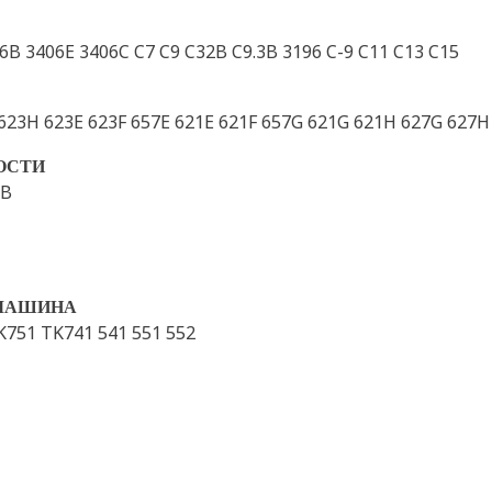
16B 3406E 3406C C7 C9 C32B C9.3B 3196 C-9 C11 C13 C15
 623H 623E 623F 657E 621E 621F 657G 621G 621H 627G 627H
ОСТИ
2B
МАШИНА
751 TK741 541 551 552