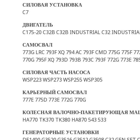
СИЛОВАЯ УСТАНОВКА
C7
ДВИГАТЕЛЬ
C175-20 C32B C32B INDUSTRIAL C32 INDUSTRIA
САМОСВАЛ
773G LRC 793F XQ 794 AC 793F CMD 775G 775F 7
770G 795F XQ 793D 793B 793C 793F 772G 773E 78
СИЛОВАЯ ЧАСТЬ НАСОСА
WSP223 WSP273 WSP255 WSP305
КАРЬЕРНЫЙ САМОСВАЛ
777E 775D 773E 772G 770G
КОЛЕСНАЯ ВАЛОЧНО-ПАКЕТИРУЮЩАЯ МА
HA770 TK370 TK380 HA870 543 533
ГЕНЕРАТОРНЫЕ УСТАНОВКИ
DE1400 G3520 G3516 G3512 G3508 C32 GEN SET 