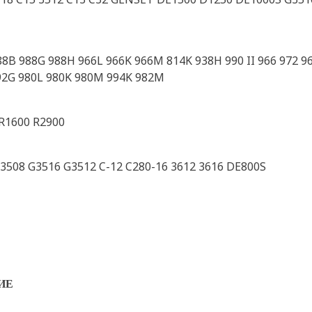
B 988G 988H 966L 966K 966M 814K 938H 990 II 966 972 966
992G 980L 980K 980M 994K 982M
R1600 R2900
3508 G3516 G3512 C-12 C280-16 3612 3616 DE800S
ИЕ