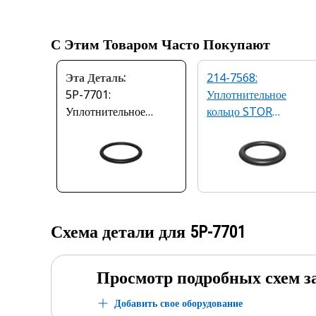
С Этим Товаром Часто Покупают
Эта Деталь:
214-7568:
5P-7701:
Уплотнительное
Уплотнительное
кольцо STOR
кольцо с внутренним
(SAE 9/16-18)
диаметром 29,74 мм
Схема детали для
5P-7701
Просмотр подробных схем з
Добавить свое оборудование