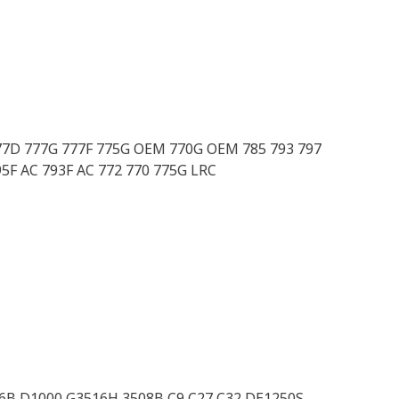
77D 777G 777F 775G OEM 770G OEM 785 793 797
5F AC 793F AC 772 770 775G LRC
6B D1000 G3516H 3508B C9 C27 C32 DE1250S