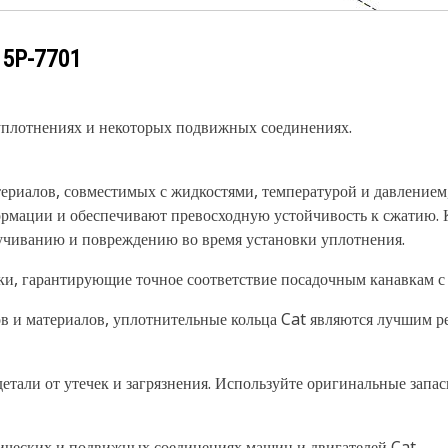
у
5P-7701
уплотнениях и некоторых подвижных соединениях.
ериалов, совместимых с жидкостями, температурой и давлением
рмации и обеспечивают превосходную устойчивость к сжатию. К
чиванию и повреждению во время установки уплотнения.
ки, гарантирующие точное соответствие посадочным канавкам с
ов и материалов, уплотнительные кольца Cat являются лучшим р
тали от утечек и загрязнения. Используйте оригинальные запа
ических и подвижных соединениях машин и двигателей Cat.