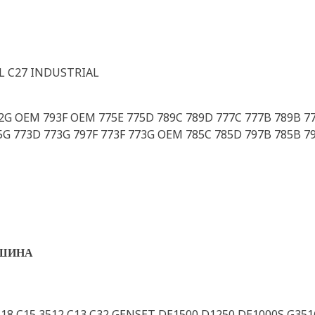
L C27 INDUSTRIAL
72G OEM 793F OEM 775E 775D 789C 789D 777C 777B 789B 7
5G 773D 773G 797F 773F 773G OEM 785C 785D 797B 785B 79
ШИНА
C18 C15 3512 C13 C32 GENSET DE1500 D1250 DE1000S G351