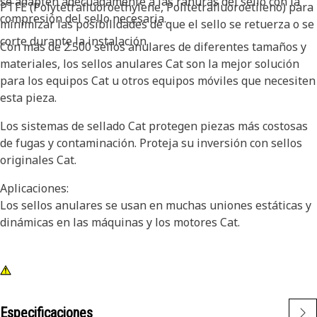
se adapten adecuadamente a las ranuras del sello con la
PTFE (Polytetrafluoroethylene, Politetrafluoroetileno) para
compresión del sello necesaria.
minimizar las posibilidades de que el sello se retuerza o se
corte durante la instalación.
Con más de 2.500 sellos anulares de diferentes tamaños y
materiales, los sellos anulares Cat son la mejor solución
para los equipos Cat u otros equipos móviles que necesiten
esta pieza.
Los sistemas de sellado Cat protegen piezas más costosas
de fugas y contaminación. Proteja su inversión con sellos
originales Cat.
Aplicaciones:
Los sellos anulares se usan en muchas uniones estáticas y
dinámicas en las máquinas y los motores Cat.
Especificaciones