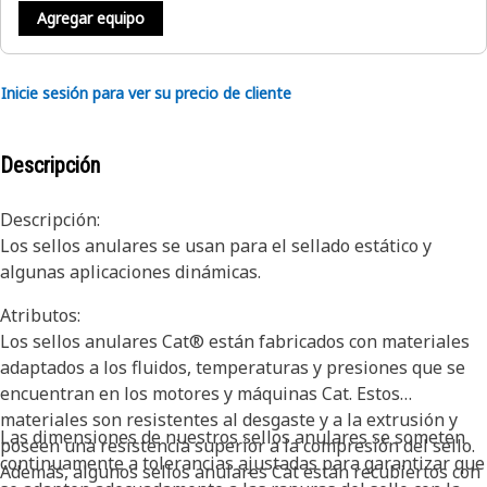
Agregar equipo
Inicie sesión para ver su precio de cliente
Descripción
Descripción:
Los sellos anulares se usan para el sellado estático y
algunas aplicaciones dinámicas.
Atributos:
Los sellos anulares Cat® están fabricados con materiales
adaptados a los fluidos, temperaturas y presiones que se
encuentran en los motores y máquinas Cat. Estos
materiales son resistentes al desgaste y a la extrusión y
Las dimensiones de nuestros sellos anulares se someten
poseen una resistencia superior a la compresión del sello.
continuamente a tolerancias ajustadas para garantizar que
Además, algunos sellos anulares Cat están recubiertos con