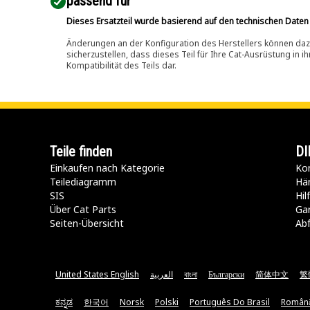
passend für​
Dieses Ersatzteil wurde basierend auf den technischen Daten
Änderungen an der Konfiguration des Herstellers können dazu
sicherzustellen, dass dieses Teil für Ihre Cat-Ausrüstung in 
Kompatibilität des Teils dar.
Teile finden
DI
Einkaufen nach Kategorie
Kon
Teilediagramm
Hä
SIS
Hi
Über Cat Parts
Ga
Seiten-Übersicht
Abf
United States English
العربية
বাংলা
Български
简体中文
繁
ಕನ್ನಡ
한국어
Norsk
Polski
Português Do Brasil
Român