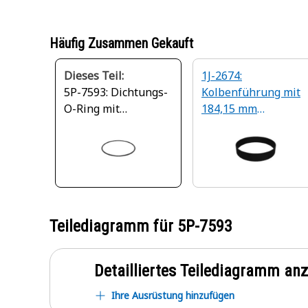
Häufig Zusammen Gekauft
Dieses Teil:
1J-2674:
5P-7593: Dichtungs-
Kolbenführung mit
O-Ring mit
184,15 mm
Innendurchmesser
Bohrungsdurchmes
170,82 mm
er
Teilediagramm für
5P-7593
Detailliertes Teilediagramm an
Ihre Ausrüstung hinzufügen