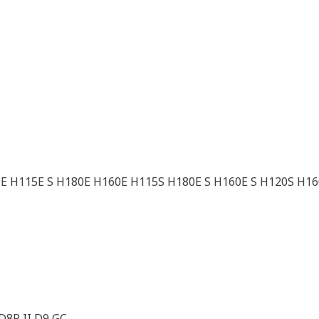
E H115E S H180E H160E H115S H180E S H160E S H120S H16
8R II D9 GC