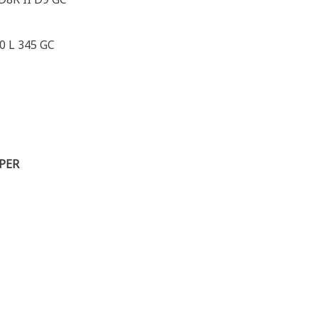
0 L 345 GC
PER