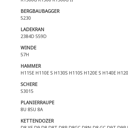
BERGBAUBAGGER
5230
LADEKRAN
2384D 559D
WINDE
57H
HAMMER
H115E H110E S H130S H110S H120E S H140E H120
SCHERE
S3015
PLANIERRAUPE
8U 8SU 8A
KETTENDOZER
D8 XE D9 D8 D8T D8R D8GC D8N D8 GC D9T D9R D