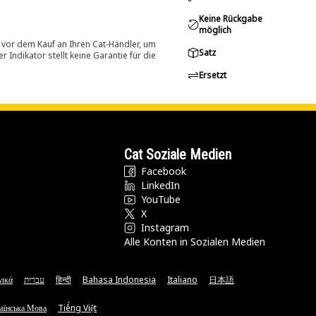
Keine Rückgabe
möglich
 vor dem Kauf an Ihren Cat-Händler, um
Satz
Indikator stellt keine Garantie für die
Ersetzt
Cat Soziale Medien
Facebook
LinkedIn
YouTube
X
Instagram
Alle Konten in Sozialen Medien
νικά
עברית
हिन्दी
Bahasa Indonesia
Italiano
日本語
аїнська Мова
Tiếng Việt