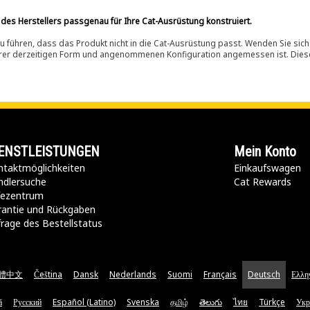
 des Herstellers passgenau für Ihre Cat-Ausrüstung konstruiert.
 führen, dass das Produkt nicht in die Cat-Ausrüstung passt. Wenden Sie sich
ihrer derzeitigen Form und angenommenen Konfiguration angemessen ist. Dieser 
ENSTLEISTUNGEN
Mein Konto
taktmöglichkeiten​
Einkaufswagen
ndlersuche
Cat Rewards
lfezentrum
rantie und Rückgaben
rage des Bestellstatus
體中文
Čeština
Dansk
Nederlands
Suomi
Français
Deutsch
Ελλη
ă
Русский
Español (Latino)
Svenska
தமிழ்
తెలుగు
ไทย
Türkçe
Укр