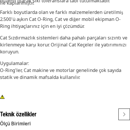
düzenli olarak sıkı toleranslara tabi tutulmaktadır.
ile kaplanmıştır.
Farklı boyutlarda olan ve farklı malzemelerden üretilmiş
2.500'ü aşkın Cat O-Ring, Cat ve diğer mobil ekipman O-
Ring ihtiyaçlarınız için en iyi çözümdür.
Cat Sızdırmazlık sistemleri daha pahalı parçaları sızıntı ve
kirlenmeye karşı korur. Orijinal Cat Keçeler ile yatırımınızı
koruyun.
Uygulamalar:
O-Ring'ler, Cat makine ve motorlar genelinde çok sayıda
statik ve dinamik mafsalda kullanılır.
Teknik özellikler
Ölçü Birimleri