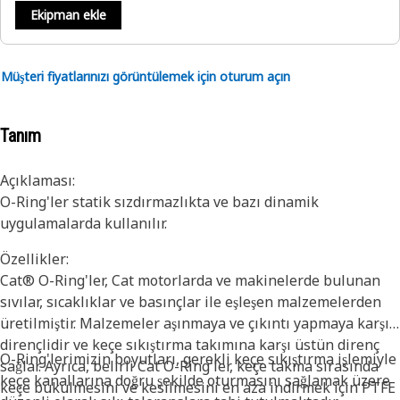
Ekipman ekle
Müşteri fiyatlarınızı görüntülemek için oturum açın
Tanım
Açıklaması:
O-Ring'ler statik sızdırmazlıkta ve bazı dinamik
uygulamalarda kullanılır.
Özellikler:
Cat® O-Ring'ler, Cat motorlarda ve makinelerde bulunan
sıvılar, sıcaklıklar ve basınçlar ile eşleşen malzemelerden
üretilmiştir. Malzemeler aşınmaya ve çıkıntı yapmaya karşı
dirençlidir ve keçe sıkıştırma takımına karşı üstün direnç
O-Ring'lerimizin boyutları, gerekli keçe sıkıştırma işlemiyle
sağlar. Ayrıca, belirli Cat O-Ring'ler, keçe takma sırasında
keçe kanallarına doğru şekilde oturmasını sağlamak üzere
keçe bükülmesini ve kesilmesini en aza indirmek için PTFE