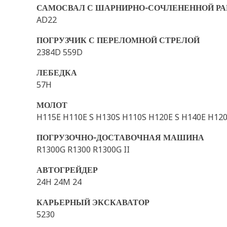
САМОСВАЛ С ШАРНИРНО-СОЧЛЕНЕННОЙ РА
AD22
ПОГРУЗЧИК С ПЕРЕЛОМНОЙ СТРЕЛОЙ
2384D 559D
ЛЕБЕДКА
57H
МОЛОТ
H115E H110E S H130S H110S H120E S H140E H120
ПОГРУЗОЧНО-ДОСТАВОЧНАЯ МАШИНА
R1300G R1300 R1300G II
АВТОГРЕЙДЕР
24H 24M 24
КАРЬЕРНЫЙ ЭКСКАВАТОР
5230