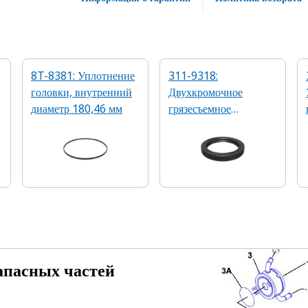
8T-8381: Уплотнение
311-9318:
головки, внутренний
Двухкромочное
диаметр 180,46 мм
грязесъемное
уплотнение с
внутренним
диаметром 86,59 мм
апасных частей