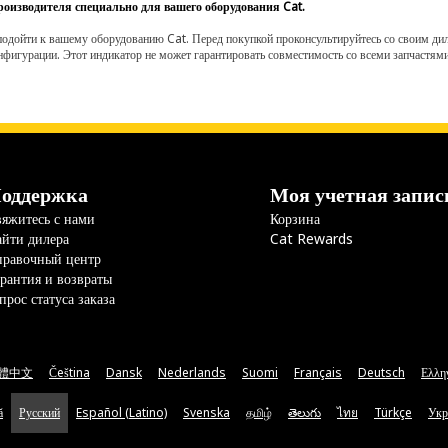
роизводителя специально для вашего оборудования Cat.
одойти к вашему оборудованию Cat. Перед покупкой проконсультируйтесь со своим диле
нфигурации. Этот индикатор не может гарантировать совместимость со всеми запчастями
оддержка
Моя учетная запис
яжитесь с нами
Корзина
йти дилера
Cat Rewards
правочный центр
рантия и возвраты
прос статуса заказа
體中文
Čeština
Dansk
Nederlands
Suomi
Français
Deutsch
Ελλη
ă
Русский
Español (Latino)
Svenska
தமிழ்
తెలుగు
ไทย
Türkçe
Укр