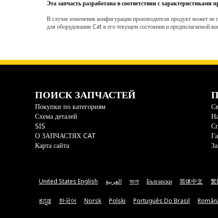
Эта запчасть разработана в соответствии с характеристиками п
В случае изменения конфигурации производителя продукт может не п
для оборудования Cat в его текущем состоянии и предполагаемой ко
ПОИСК ЗАПЧАСТЕЙ
П
Покупки по категориям
Св
Схема деталей
На
SIS
С
О ЗАПЧАСТЯХ CAT
Га
Карта сайта
За
United States English
العربية
বাংলা
Български
简体中文
繁
ಕನ್ನಡ
한국어
Norsk
Polski
Português Do Brasil
Român