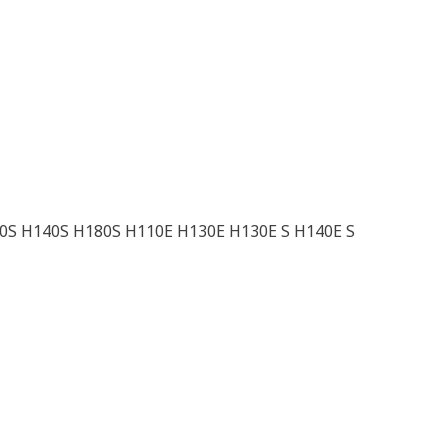
0S H140S H180S H110E H130E H130E S H140E S