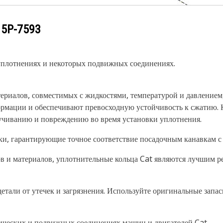
у
5P-7593
уплотнениях и некоторых подвижных соединениях.
ериалов, совместимых с жидкостями, температурой и давлением
рмации и обеспечивают превосходную устойчивость к сжатию. К
чиванию и повреждению во время установки уплотнения.
ки, гарантирующие точное соответствие посадочным канавкам с
ов и материалов, уплотнительные кольца Cat являются лучшим р
тали от утечек и загрязнения. Используйте оригинальные запа
ических и подвижных соединениях машин и двигателей Cat.