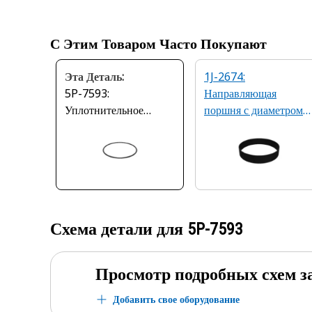
С Этим Товаром Часто Покупают
Эта Деталь:
1J-2674:
5P-7593:
Направляющая
Уплотнительное
поршня с диаметром
кольцо с внутренним
отверстия 184,15 мм
диаметром 170,82 мм
Схема детали для
5P-7593
Просмотр подробных схем з
Добавить свое оборудование