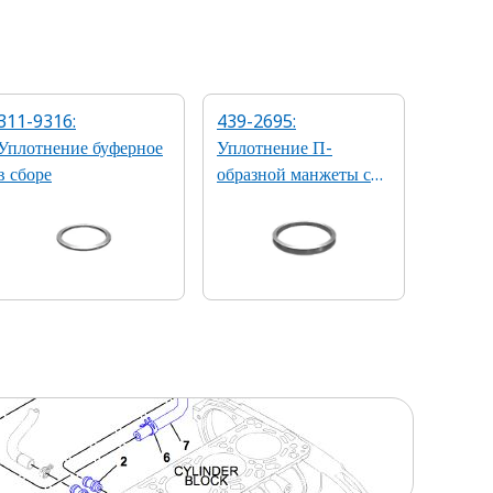
311-9316:
439-2695:
Уплотнение буферное
Уплотнение П-
в сборе
образной манжеты с
внутренним
диаметром 87,6 мм