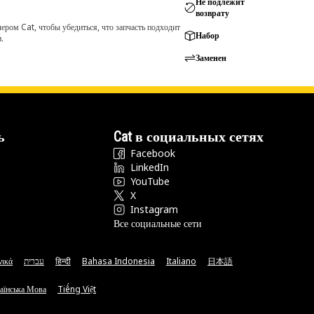
Не подлежит
возврату
ром Cat, чтобы убедиться, что запчасть подходит
Набор
.
Заменен
ь
Cat в социальных сетях
Facebook
LinkedIn
YouTube
X
Instagram
Все социальные сети
νικά
עברית
हिन्दी
Bahasa Indonesia
Italiano
日本語
аїнська Мова
Tiếng Việt